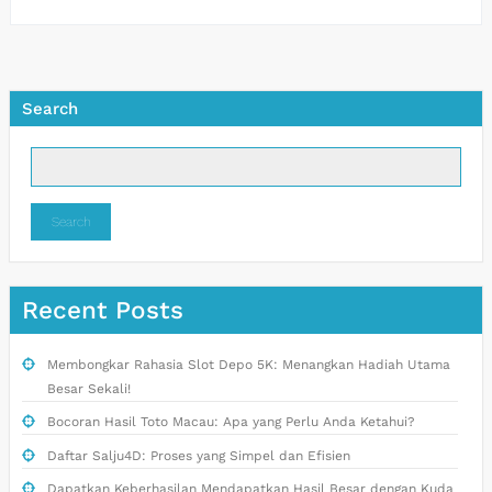
Search
Search
Recent Posts
Membongkar Rahasia Slot Depo 5K: Menangkan Hadiah Utama
Besar Sekali!
Bocoran Hasil Toto Macau: Apa yang Perlu Anda Ketahui?
Daftar Salju4D: Proses yang Simpel dan Efisien
Dapatkan Keberhasilan Mendapatkan Hasil Besar dengan Kuda