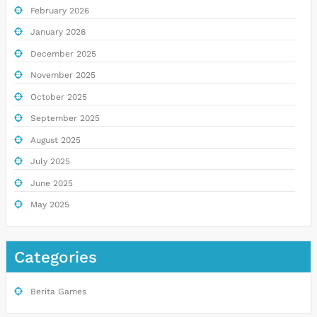
February 2026
January 2026
December 2025
November 2025
October 2025
September 2025
August 2025
July 2025
June 2025
May 2025
Categories
Berita Games