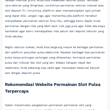
Setelah memiliki profil, Anda bisa melakukan setoran pulsa. Tentukan
cara setoran yang diinginkan, contohnya permainan setoran indosat atau
slot deposit Tri. Umumnya, platform akan mempersiapkan opsi jumlah
yang dapat diisi. Jangan ragu agar memeriksa jika platform tersebut
menyediakan permainan setoran lima ribu, sehingga kamu dapat mulai
permainan dengan nilai yang lebih kecil. Cek juga pula agar tidak ada biaya
tambahan agar kamu mendapatkan nilai penuh dari deposit setoran yang
Anda lakukan.
Begitu setoran sukses, Anda bisa langsung masuk ke berbagai permainan
dari platform perjudian pulsa elektronik. Rasakan berbagai tipe permainan
pulsa tanpa potongan potongan yang ditawarkan, termasuk permainan
pulsa dari indosat dan slot yang lain. Melalui tahapan cepat dan
sederhana, Anda sekarang siap sedia agar merasakan keseruan berjudi
slot dengan deposit pulsa.
Rekomendasi Website Permainan Slot Pulsa
Terpercaya
Dalam menemukan pengalaman permainan permainan slot yang