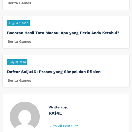
Berita Games
August 1, 2026
Bocoran Hasil Toto Macau: Apa yang Perlu Anda Ketahui?
Berita Games
July 31, 2026
Daftar Salju4D: Proses yang Simpel dan Efisien
Berita Games
Written by:
RAf4L
View All Posts