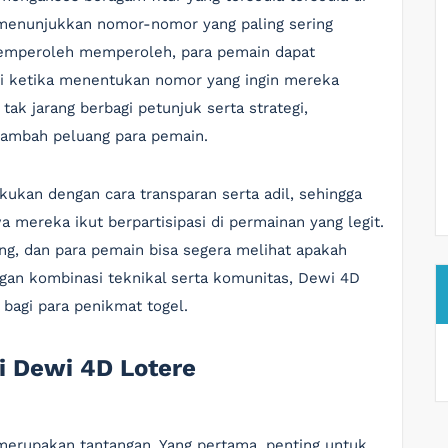
ng menunjukkan nomor-nomor yang paling sering
 memperoleh memperoleh, para pemain dapat
i ketika menentukan nomor yang ingin mereka
tak jarang berbagi petunjuk serta strategi,
ambah peluang para pemain.
kukan dengan cara transparan serta adil, sehingga
mereka ikut berpartisipasi di permainan yang legit.
g, dan para pemain bisa segera melihat apakah
ngan kombinasi teknikal serta komunitas, Dewi 4D
bagi para penikmat togel.
 Dewi 4D Lotere
erupakan tantangan. Yang pertama, penting untuk