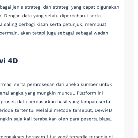
bagai jenis strategi dan strategi yang dapat digunakan
Dengan data yang selalu diperbaharui serta
a saling berbagi kisah serta petunjuk, membuat
 bermain, akan tetapi juga sebagai sebagai wadah
wi 4D
rmasi serta pemrosesan dari aneka sumber untuk
nai angka yang mungkin muncul. Platform ini
roses data berdasarkan hasil yang lampau serta
riode tertentu. Melalui metode tersebut, Dewi4D
in saja kali terabaikan oleh para peserta biasa.
mengakses beragam fitur yang tersedia tersedia di