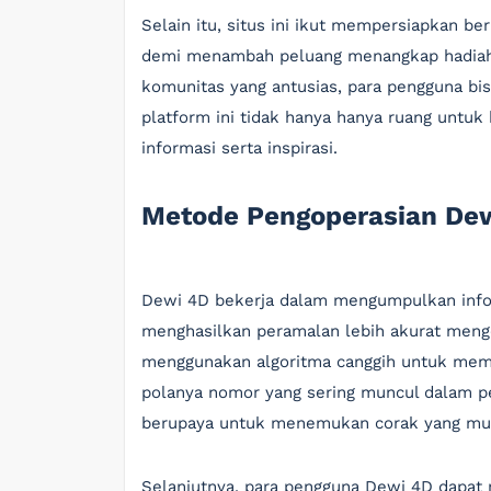
Selain itu, situs ini ikut mempersiapkan ber
demi menambah peluang menangkap hadiah. 
komunitas yang antusias, para pengguna bis
platform ini tidak hanya hanya ruang untuk
informasi serta inspirasi.
Metode Pengoperasian De
Dewi 4D bekerja dalam mengumpulkan info
menghasilkan peramalan lebih akurat menge
menggunakan algoritma canggih untuk memp
polanya nomor yang sering muncul dalam pe
berupaya untuk menemukan corak yang mungk
Selanjutnya, para pengguna Dewi 4D dapat 