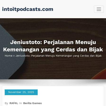
Skip
intoitpodcasts.com
to
content
Jeniustoto: Perjalanan Menuju
Kemenangan yang Cerdas dan Bijak
Home
»
Jeniustoto: Perjalanan Menuju Kemenangan yang Cerdas dan Bijak
November 25, 2025
By
RAf4L
In
Berita Games