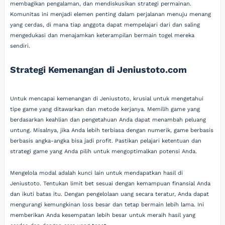
membagikan pengalaman, dan mendiskusikan strategi permainan.
Komunitas ini menjadi elemen penting dalam perjalanan menuju menang
yang cerdas, di mana tiap anggota dapat mempelajari dari dan saling
mengedukasi dan menajamkan keterampilan bermain togel mereka
sendiri.
Strategi Kemenangan di Jeniustoto.com
Untuk mencapai kemenangan di Jeniustoto, krusial untuk mengetahui
tipe game yang ditawarkan dan metode kerjanya. Memilih game yang
berdasarkan keahlian dan pengetahuan Anda dapat menambah peluang
untung. Misalnya, jika Anda lebih terbiasa dengan numerik, game berbasis
berbasis angka-angka bisa jadi profit. Pastikan pelajari ketentuan dan
strategi game yang Anda pilih untuk mengoptimalkan potensi Anda.
Mengelola modal adalah kunci lain untuk mendapatkan hasil di
Jeniustoto. Tentukan limit bet sesuai dengan kemampuan finansial Anda
dan ikuti batas itu. Dengan pengelolaan uang secara teratur, Anda dapat
mengurangi kemungkinan loss besar dan tetap bermain lebih lama. Ini
memberikan Anda kesempatan lebih besar untuk meraih hasil yang