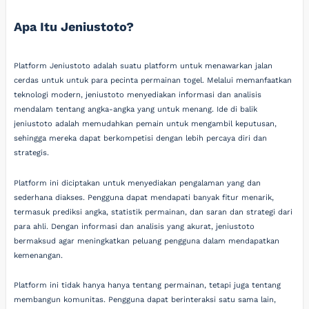
Apa Itu Jeniustoto?
Platform Jeniustoto adalah suatu platform untuk menawarkan jalan
cerdas untuk untuk para pecinta permainan togel. Melalui memanfaatkan
teknologi modern, jeniustoto menyediakan informasi dan analisis
mendalam tentang angka-angka yang untuk menang. Ide di balik
jeniustoto adalah memudahkan pemain untuk mengambil keputusan,
sehingga mereka dapat berkompetisi dengan lebih percaya diri dan
strategis.
Platform ini diciptakan untuk menyediakan pengalaman yang dan
sederhana diakses. Pengguna dapat mendapati banyak fitur menarik,
termasuk prediksi angka, statistik permainan, dan saran dan strategi dari
para ahli. Dengan informasi dan analisis yang akurat, jeniustoto
bermaksud agar meningkatkan peluang pengguna dalam mendapatkan
kemenangan.
Platform ini tidak hanya hanya tentang permainan, tetapi juga tentang
membangun komunitas. Pengguna dapat berinteraksi satu sama lain,