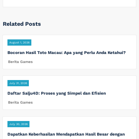
Related Posts
August 1, 2026
Bocoran Hasil Toto Macau: Apa yang Perlu Anda Ketahui?
Berita Games
July 31, 2026
Daftar Salju4D: Proses yang Simpel dan Efisien
Berita Games
July 30, 2026
Dapatkan Keberhasilan Mendapatkan Hasil Besar dengan