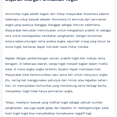
Komunitas togel adalah bagian dari hidup masyarakat Nusantara selama
beberapa cukup banyak dekade. Fenomena ini bermula dari permainan
angka yang awalnya dianggap dianggap sebagai hiburan sederhana.
Masyarakat kemudian memutuskan untuk mengadopsi praktik ini sebagai
cara untuk mendapatkan tambahan penghasilan. Dengan kombinasi
antara keberuntungan serta analisa angka, sejumlah orang yang terjun ke
dunia togel, berharap dapat merubah nasib hidup mereka.
Sejalan dengan perkembangan zaman, praktik togel kian meluas serta
beragam. Di beberapa daerah, warga togel menjadi bagian dalam tradisi
lokal, di mana angka-angka tertentu diyakini dapat membawa hoki.
Masyarakat lokal berkomunikasi satu sama lain untuk menyusun angka
jitu, sering kali menggunakan petunjuk dari mimpi atau kejadian sehari-
hari. Ini menciptakan komunitas yang mendukung serta berbagi berita,
menjadikan togel tidak hanya permainan angka.
Tetapi, meskipun banyak yang melihat togel sebagai sebuah sumber
penghasilan, ada juga aspek gelap dari kejadian ini. Ketergantungan pada
hasil togel togel bisa menyebabkan konsekuensi negatif bagi