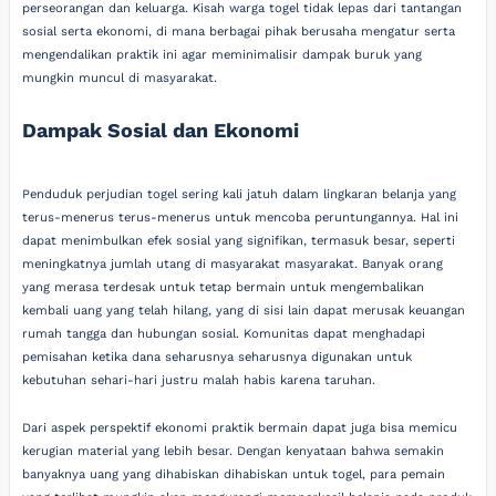
perseorangan dan keluarga. Kisah warga togel tidak lepas dari tantangan
sosial serta ekonomi, di mana berbagai pihak berusaha mengatur serta
mengendalikan praktik ini agar meminimalisir dampak buruk yang
mungkin muncul di masyarakat.
Dampak Sosial dan Ekonomi
Penduduk perjudian togel sering kali jatuh dalam lingkaran belanja yang
terus-menerus terus-menerus untuk mencoba peruntungannya. Hal ini
dapat menimbulkan efek sosial yang signifikan, termasuk besar, seperti
meningkatnya jumlah utang di masyarakat masyarakat. Banyak orang
yang merasa terdesak untuk tetap bermain untuk mengembalikan
kembali uang yang telah hilang, yang di sisi lain dapat merusak keuangan
rumah tangga dan hubungan sosial. Komunitas dapat menghadapi
pemisahan ketika dana seharusnya seharusnya digunakan untuk
kebutuhan sehari-hari justru malah habis karena taruhan.
Dari aspek perspektif ekonomi praktik bermain dapat juga bisa memicu
kerugian material yang lebih besar. Dengan kenyataan bahwa semakin
banyaknya uang yang dihabiskan dihabiskan untuk togel, para pemain