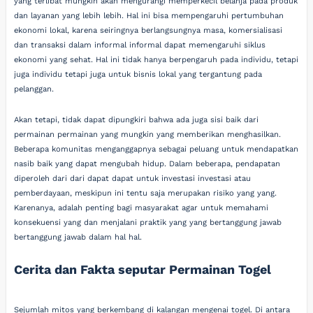
yang terlibat mungkin akan mengurangi memperkecil belanja pada produk
dan layanan yang lebih lebih. Hal ini bisa mempengaruhi pertumbuhan
ekonomi lokal, karena seiringnya berlangsungnya masa, komersialisasi
dan transaksi dalam informal informal dapat memengaruhi siklus
ekonomi yang sehat. Hal ini tidak hanya berpengaruh pada individu, tetapi
juga individu tetapi juga untuk bisnis lokal yang tergantung pada
pelanggan.
Akan tetapi, tidak dapat dipungkiri bahwa ada juga sisi baik dari
permainan permainan yang mungkin yang memberikan menghasilkan.
Beberapa komunitas menganggapnya sebagai peluang untuk mendapatkan
nasib baik yang dapat mengubah hidup. Dalam beberapa, pendapatan
diperoleh dari dari dapat dapat untuk investasi investasi atau
pemberdayaan, meskipun ini tentu saja merupakan risiko yang yang.
Karenanya, adalah penting bagi masyarakat agar untuk memahami
konsekuensi yang dan menjalani praktik yang yang bertanggung jawab
bertanggung jawab dalam hal hal.
Cerita dan Fakta seputar Permainan Togel
Sejumlah mitos yang berkembang di kalangan mengenai togel. Di antara