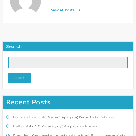
View All Posts
Search
Search
Recent Posts
Bocoran Hasil Toto Macau: Apa yang Perlu Anda Ketahui?
Daftar Salju4D: Proses yang Simpel dan Efisien
Dapatkan Keberhasilan Mendapatkan Hasil Besar dengan Kuda