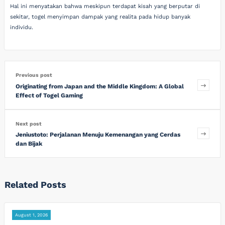
Hal ini menyatakan bahwa meskipun terdapat kisah yang berputar di
sekitar, togel menyimpan dampak yang realita pada hidup banyak
individu.
Previous post
Originating from Japan and the Middle Kingdom: A Global
Effect of Togel Gaming
Next post
Jeniustoto: Perjalanan Menuju Kemenangan yang Cerdas
dan Bijak
Related Posts
August 1, 2026