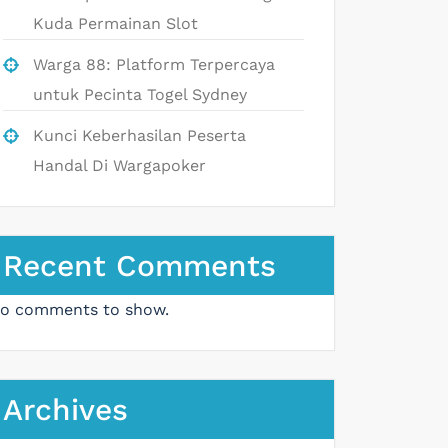
Kuda Permainan Slot
Warga 88: Platform Terpercaya
untuk Pecinta Togel Sydney
Kunci Keberhasilan Peserta
Handal Di Wargapoker
Recent Comments
o comments to show.
Archives