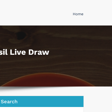
Home
il Live Draw
Search