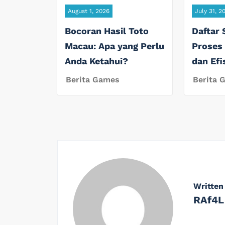
August 1, 2026
July 31, 2
Bocoran Hasil Toto
Daftar 
Macau: Apa yang Perlu
Proses
Anda Ketahui?
dan Efi
Berita Games
Berita 
Written
RAf4L