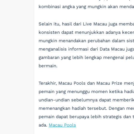
kombinasi angka yang mungkin akan mendapa
Selain itu, hasil dari Live Macau juga mem
konsisten dapat menunjukkan adanya kecend
mungkin menandakan perubahan dalam sis
menganalisis informasi dari Data Macau 
gambaran yang lebih lengkap mengenai pel
bermain.
Terakhir, Macau Pools dan Macau Prize menj
pemain yang menunggu momen ketika hadiah
undian-undian sebelumnya dapat memberik
memenangkan hadiah tersebut. Dengan meng
pemain dapat berupaya lebih strategis dan
ada.
Macau Pools