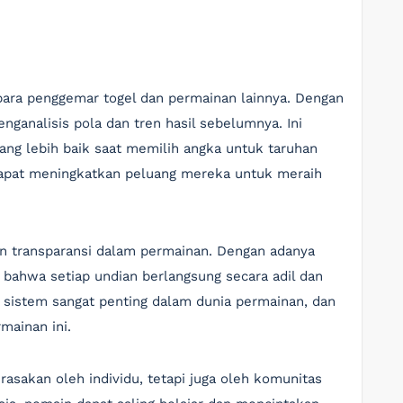
para penggemar togel dan permainan lainnya. Dengan
nganalisis pola dan tren hasil sebelumnya. Ini
g lebih baik saat memilih angka untuk taruhan
pat meningkatkan peluang mereka untuk meraih
n transparansi dalam permainan. Dengan adanya
n bahwa setiap undian berlangsung secara adil dan
p sistem sangat penting dalam dunia permainan, dan
mainan ini.
rasakan oleh individu, tetapi juga oleh komunitas