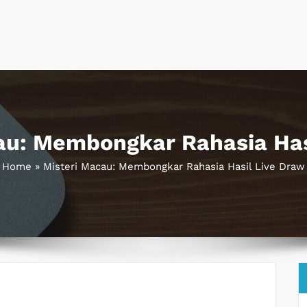
au: Membongkar Rahasia Has
Home
»
Misteri Macau: Membongkar Rahasia Hasil Live Draw