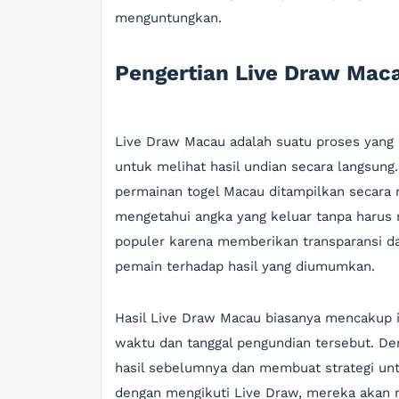
menguntungkan.
Pengertian Live Draw Mac
Live Draw Macau adalah suatu proses yan
untuk melihat hasil undian secara langsung. 
permainan togel Macau ditampilkan secara r
mengetahui angka yang keluar tanpa harus 
populer karena memberikan transparansi d
pemain terhadap hasil yang diumumkan.
Hasil Live Draw Macau biasanya mencakup i
waktu dan tanggal pengundian tersebut. Den
hasil sebelumnya dan membuat strategi unt
dengan mengikuti Live Draw, mereka akan m