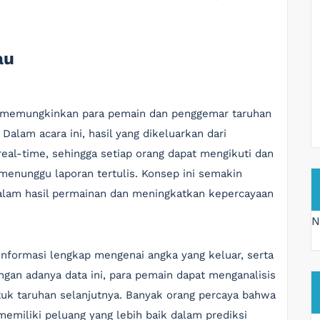
au
g memungkinkan para pemain dan penggemar taruhan
Dalam acara ini, hasil yang dikeluarkan dari
eal-time, sehingga setiap orang dapat mengikuti dan
menunggu laporan tertulis. Konsep ini semakin
alam hasil permainan dan meningkatkan kepercayaan
N
nformasi lengkap mengenai angka yang keluar, serta
gan adanya data ini, para pemain dapat menganalisis
uk taruhan selanjutnya. Banyak orang percaya bahwa
emiliki peluang yang lebih baik dalam prediksi