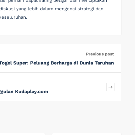
sis, pemain dapat saling belajar dan menciptakan
 diskusi yang lebih dalam mengenai strategi dan
keseluruhan.
Previous post
Togel Super: Peluang Berharga di Dunia Taruhan
ggulan Kudaplay.com