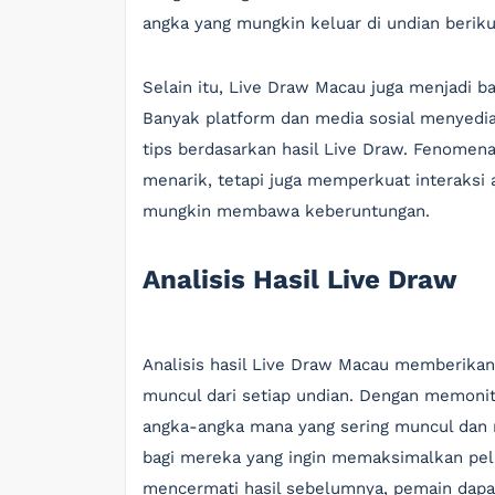
angka yang mungkin keluar di undian beriku
Selain itu, Live Draw Macau juga menjadi b
Banyak platform dan media sosial menyedia
tips berdasarkan hasil Live Draw. Fenomen
menarik, tetapi juga memperkuat interaksi
mungkin membawa keberuntungan.
Analisis Hasil Live Draw
Analisis hasil Live Draw Macau memberika
muncul dari setiap undian. Dengan memonit
angka-angka mana yang sering muncul dan m
bagi mereka yang ingin memaksimalkan pe
mencermati hasil sebelumnya, pemain dapat