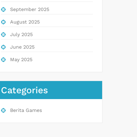
September 2025
August 2025
July 2025
June 2025
May 2025
Categories
Berita Games