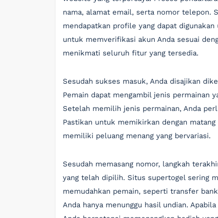
nama, alamat email, serta nomor telepon.
mendapatkan profile yang dapat digunakan 
untuk memverifikasi akun Anda sesuai dengan
menikmati seluruh fitur yang tersedia.
Sesudah sukses masuk, Anda disajikan dike
Pemain dapat mengambil jenis permainan ya
Setelah memilih jenis permainan, Anda pe
Pastikan untuk memikirkan dengan matang a
memiliki peluang menang yang bervariasi.
Sesudah memasang nomor, langkah terakhi
yang telah dipilih. Situs supertogel serin
memudahkan pemain, seperti transfer bank a
Anda hanya menunggu hasil undian. Apabila 