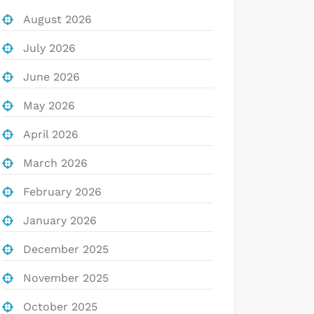
August 2026
July 2026
June 2026
May 2026
April 2026
March 2026
February 2026
January 2026
December 2025
November 2025
October 2025