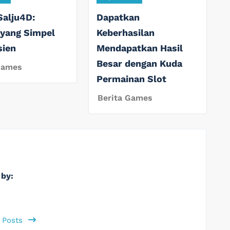
Salju4D:
Dapatkan
 yang Simpel
Keberhasilan
sien
Mendapatkan Hasil
Besar dengan Kuda
Games
Permainan Slot
Berita Games
 by:
l Posts