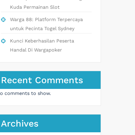
Kuda Permainan Slot
Warga 88: Platform Terpercaya
untuk Pecinta Togel Sydney
Kunci Keberhasilan Peserta
Handal Di Wargapoker
Recent Comments
o comments to show.
Archives