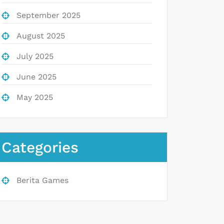
September 2025
August 2025
July 2025
June 2025
May 2025
Categories
Berita Games