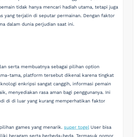
emain tidak hanya mencari hadiah utama, tetapi juga
 yang terjalin di seputar permainan. Dengan faktor
ma dalam dunia perjudian saat ini.
an serta membuatnya sebagai pilihan option
ama-tama, platform tersebut dikenal karena tingkat
knologi enkripsi sangat canggih, informasi pemain
baik, menyediakan rasa aman bagi penggunanya. Ini
di di di luar yang kurang memperhatikan faktor
 pilihan games yang menarik.
super togel
User bisa
iki beragam serta berbeda-beda. Termasuk nomor