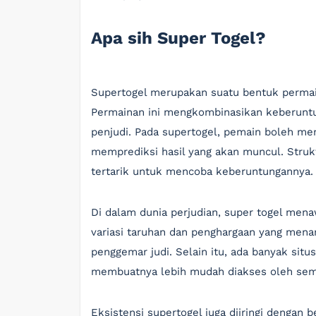
Apa sih Super Togel?
Supertogel merupakan suatu bentuk permain
Permainan ini mengkombinasikan keberuntun
penjudi. Pada supertogel, pemain boleh me
memprediksi hasil yang akan muncul. Stru
tertarik untuk mencoba keberuntungannya.
Di dalam dunia perjudian, super togel men
variasi taruhan dan penghargaan yang menari
penggemar judi. Selain itu, ada banyak sit
membuatnya lebih mudah diakses oleh semua
Eksistensi supertogel juga diiringi dengan