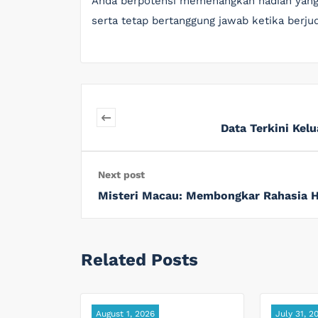
Anda berpotensi memenangkan hadiah yang 
serta tetap bertanggung jawab ketika berjud
Data Terkini Kel
Next post
Misteri Macau: Membongkar Rahasia H
Related Posts
August 1, 2026
July 31, 2