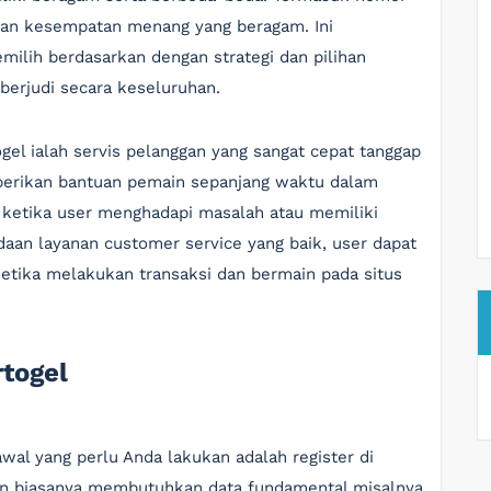
ikan kesempatan menang yang beragam. Ini
lih berdasarkan dengan strategi dan pilihan
berjudi secara keseluruhan.
gel ialah servis pelanggan yang sangat cepat tanggap
mberikan bantuan pemain sepanjang waktu dalam
na ketika user menghadapi masalah atau memiliki
aan layanan customer service yang baik, user dapat
etika melakukan transaksi dan bermain pada situs
togel
al yang perlu Anda lakukan adalah register di
ran biasanya membutuhkan data fundamental misalnya