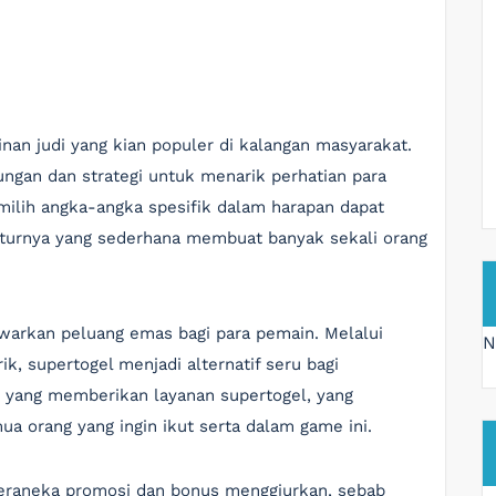
an judi yang kian populer di kalangan masyarakat.
gan dan strategi untuk menarik perhatian para
milih angka-angka spesifik dalam harapan dapat
kturnya yang sederhana membuat banyak sekali orang
awarkan peluang emas bagi para pemain. Melalui
N
k, supertogel menjadi alternatif seru bagi
us yang memberikan layanan supertogel, yang
 orang yang ingin ikut serta dalam game ini.
 beraneka promosi dan bonus menggiurkan, sebab