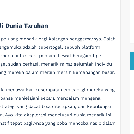
di Dunia Taruhan
 peluang menarik bagi kalangan penggemarnya. Salah
engemuka adalah supertogel, sebuah platform
rbeda untuk para pemain. Lewat beragam tipe
el sudah berhasil menarik minat sejumlah individu
uang mereka dalam meraih meraih kemenangan besar.
 ia menawarkan kesempatan emas bagi mereka yang
embahas menjelajahi secara mendalam mengenai
trategi yang dapat bisa diterapkan, dan keuntungan
n. Ayo kita eksplorasi menelusuri dunia menarik ini
ernatif tepat bagi Anda yang coba mencoba nasib dalam