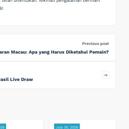
telah ditentukan. Nikmati pengalaman bermain
i!
Previous post
uaran Macau: Apa yang Harus Diketahui Pemain?
asil Live Draw
026
July 30, 2026