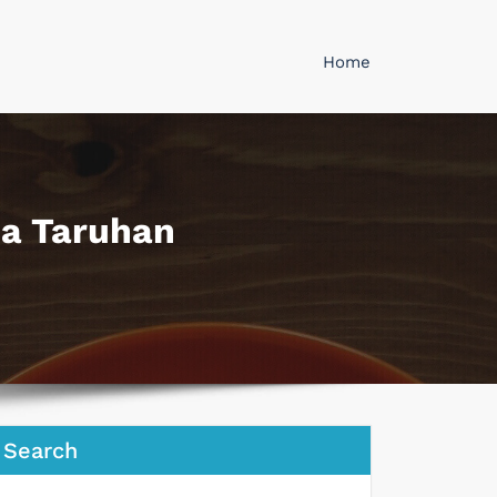
Home
ia Taruhan
Search