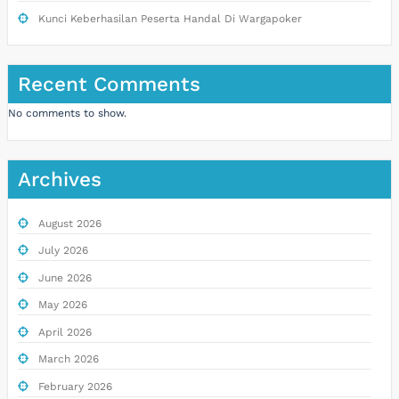
Kunci Keberhasilan Peserta Handal Di Wargapoker
Recent Comments
No comments to show.
Archives
August 2026
July 2026
June 2026
May 2026
April 2026
March 2026
February 2026