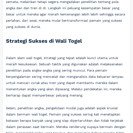
semata, melainkan tetapi segera mengadakan penelitian tentang pola
angka dan dan tren di di. Langkah ini peluang kesempatan besar yang
besar untuk mereka agar meraih kemenangan lebih lebih sehingga secara
perlahan, dari awal, mereka mulai bertransformasi pemain yang sukses
yang sukses di dunia.
Strategi Sukses di Wali Togel
Dalam alam wali togel, strategi yang tepat adalah kunci utama untuk
meraih kesuksesan. Sebuah taktik yang digunakan adalah melaksanakan
penelitian pada angka-angka yang sering muncul. Para pemain
berpengalaman sering mencatat dan menganalisis data keluaran lampau
untuk mencari corak atau tren yang dapat membantu mereka dalam
menentukan angka yang akan dipasang. Melalui pendekatan ini, mereka
berharap dapat memperbesar peluang menang.
Selain, penelitian angka, pengelolaan modal juga adalah aspek krusial
dalam bermain wali togel. Pemain yang sukses sering kali menetapkan
batasan berapa banyak uang yang siap dipertaruhkan dan tidak terjebak
dalam perasaan saat bermain. Mereka cenderung supaya bermain dengan