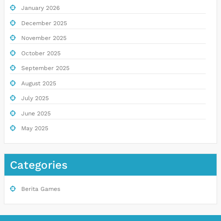
January 2026
December 2025
November 2025
October 2025
September 2025
August 2025
July 2025
June 2025
May 2025
Categories
Berita Games