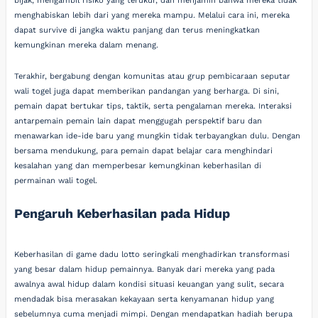
bijak, mengambil risiko yang terukur, dan menjamin bahwa mereka tidak
menghabiskan lebih dari yang mereka mampu. Melalui cara ini, mereka
dapat survive di jangka waktu panjang dan terus meningkatkan
kemungkinan mereka dalam menang.
Terakhir, bergabung dengan komunitas atau grup pembicaraan seputar
wali togel juga dapat memberikan pandangan yang berharga. Di sini,
pemain dapat bertukar tips, taktik, serta pengalaman mereka. Interaksi
antarpemain pemain lain dapat menggugah perspektif baru dan
menawarkan ide-ide baru yang mungkin tidak terbayangkan dulu. Dengan
bersama mendukung, para pemain dapat belajar cara menghindari
kesalahan yang dan memperbesar kemungkinan keberhasilan di
permainan wali togel.
Pengaruh Keberhasilan pada Hidup
Keberhasilan di game dadu lotto seringkali menghadirkan transformasi
yang besar dalam hidup pemainnya. Banyak dari mereka yang pada
awalnya awal hidup dalam kondisi situasi keuangan yang sulit, secara
mendadak bisa merasakan kekayaan serta kenyamanan hidup yang
sebelumnya cuma menjadi mimpi. Dengan mendapatkan hadiah berupa