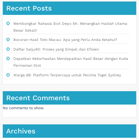
Recent Posts
Membongkar Rahasia Slot Depo 5K: Menangkan Hadiah Utama
Besar Sekali!
Bocoran Hasil Toto Macau: Apa yang Perlu Anda Ketahui?
Daftar Salju4D: Proses yang Simpel dan Efisien
Dapatkan Keberhasilan Mendapatkan Hasil Besar dengan Kuda
Permainan Slot
Warga 88: Platform Terpercaya untuk Pecinta Togel Sydney
Recent Comments
No comments to show.
Archives