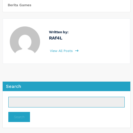
Berita Games
Written by:
RAf4L
View All Posts
Search
Search