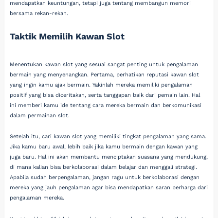
mendapatkan keuntungan, tetapi juga tentang membangun memori
bersama rekan-rekan.
Taktik Memilih Kawan Slot
Menentukan kawan slot yang sesuai sangat penting untuk pengalaman
bermain yang menyenangkan. Pertama, perhatikan reputasi kawan slot
yang ingin kamu ajak bermain. Yakinlah mereka memiliki pengalaman
positif yang bisa diceritakan, serta tanggapan baik dari pemain lain. Hal
ini memberi kamu ide tentang cara mereka bermain dan berkomunikasi
dalam permainan slot.
Setelah itu, cari kawan slot yang memiliki tingkat pengalaman yang sama.
Jika kamu baru awal, lebih baik jika kamu bermain dengan kawan yang
juga baru. Hal ini akan membantu menciptakan suasana yang mendukung,
di mana kalian bisa berkolaborasi dalam belajar dan menggali strategi.
Apabila sudah berpengalaman, jangan ragu untuk berkolaborasi dengan
mereka yang jauh pengalaman agar bisa mendapatkan saran berharga dari
pengalaman mereka.