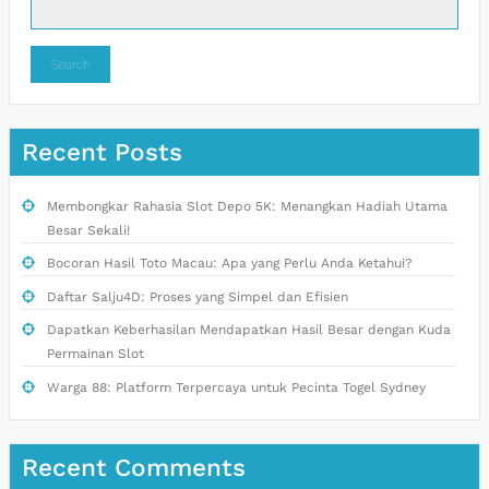
Search
Recent Posts
Membongkar Rahasia Slot Depo 5K: Menangkan Hadiah Utama
Besar Sekali!
Bocoran Hasil Toto Macau: Apa yang Perlu Anda Ketahui?
Daftar Salju4D: Proses yang Simpel dan Efisien
Dapatkan Keberhasilan Mendapatkan Hasil Besar dengan Kuda
Permainan Slot
Warga 88: Platform Terpercaya untuk Pecinta Togel Sydney
Recent Comments