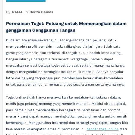
By
RAf4L
In
Berita Games
Permainan Togel: Peluang untuk Memenangkan dalam
genggaman Genggaman Tangan
Di dalam era maya sekarang ini, senang-senang dan peluang untuk
memperoleh profit semakin mudah dijangkau via jaringan. Salah satu
game yang semakin kian terkenal di tengah publik adalah lotre daring.
Dengan lahirnya beragam situs seperti wargatogel, pemain dapat
merasakan sensasi berlaga togel setiap saat serta di mana-mana hanya
dengan mengandalkan perangkat seluler milik mereka. Adanya penyalur
lotre daring yang terpercaya pun memberikan kemudahan-kemudahan
untuk para pemain guna memasang bet secara aman serta nyamannya.
Togel online tidak hanya menawarkan kemudahan-kemudahan dalam,
masih juga peluang menang yang menarik menarik. Melalui situs seperti,
para pemain bisa mendapatkan berbagai tipe permainan dan promosi
menarik yang dapat mampu meningkatkan peluang mereka untuk meraih
kemenangan. Menggunakan informasi dan strategi yang tepat, tangan kita
bisa meraih kesempatan emas di permainan ini.
bandar togel online
Mari