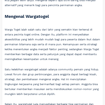
kita jelajahi lebih lanjut mengenai seperti apa lotre daring bisa menjadi
alternatif yang menarik bagi para pencinta permainan angka.
Mengenal Wargatogel
Warga Togel ialah salah satu dari lahir yang semakin kian terkenal di
antara pecinta togel online. Dengan itu, platform ini menyediakan
aksesibilitas yang lebih mudah mudah bagi para peserta dalam ikut dalam
permainan bilamana saja serta di mana pun. Kemampuan serta strategi
ketika menentukan angka menjadi faktor penting, sedangkan Warga Togel
memberikan berbagai data serta petunjuk yang dapat dapat membantu
meningkatkan kesempatan untuk menang.
Satu kelebihan wargatogel adalah adanya community pemain yang hidup.
Lewat forum dan grup perbincangan, para anggota dapat berbagi kisah,
strategi, dan pembahasan mengenai angka. Hal ini menciptakan
lingkungan kerjasama yang bermanfaat bagi setiap pemain. Anggota bisa
bertukar memberikan masukan serta mendiskusikan nomor-nomor yang
mungkin lebih berpotensi untuk dipilih.
Selain itu, wargatogel juga menyediakan berbagai tipe permainan dan