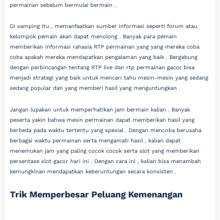
permainan sebelum bermulai bermain .
Di samping itu , memanfaatkan sumber informasi seperti forum atau
kelompok pemain akan dapat menolong . Banyak para pemain
memberikan informasi rahasia RTP permainan yang yang mereka coba
coba apakah mereka mendapatkan pengalaman yang baik . Bergabung
dengan perbincangan tentang RTP live dan rtp permainan gacor bisa
menjadi strategi yang baik untuk mencari tahu mesin-mesin yang sedang
sedang popular dan yang memberi hasil yang menguntungkan .
Jangan lupakan untuk memperhatikan jam bermain kalian . Banyak
peserta yakin bahwa mesin permainan dapat memberikan hasil yang
berbeda pada waktu tertentu yang spesial . Dengan mencoba berusaha
berbagai waktu permainan serta mengamati hasil , kalian dapat
menemukan jam yang paling cocok cocok serta slot yang memberikan
persentase slot gacor hari ini . Dengan cara ini , kalian bisa menambah
kemungkinan mendapatkan keberuntungan secara konsisten .
Trik Memperbesar Peluang Kemenangan