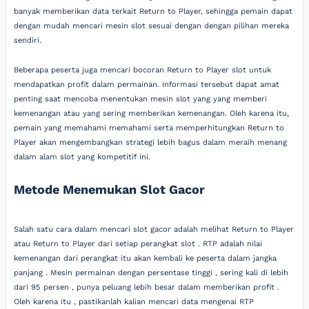
banyak memberikan data terkait Return to Player, sehingga pemain dapat
dengan mudah mencari mesin slot sesuai dengan dengan pilihan mereka
sendiri.
Beberapa peserta juga mencari bocoran Return to Player slot untuk
mendapatkan profit dalam permainan. Informasi tersebut dapat amat
penting saat mencoba menentukan mesin slot yang yang memberi
kemenangan atau yang sering memberikan kemenangan. Oleh karena itu,
pemain yang memahami memahami serta memperhitungkan Return to
Player akan mengembangkan strategi lebih bagus dalam meraih menang
dalam alam slot yang kompetitif ini.
Metode Menemukan Slot Gacor
Salah satu cara dalam mencari slot gacor adalah melihat Return to Player
atau Return to Player dari setiap perangkat slot . RTP adalah nilai
kemenangan dari perangkat itu akan kembali ke peserta dalam jangka
panjang . Mesin permainan dengan persentase tinggi , sering kali di lebih
dari 95 persen , punya peluang lebih besar dalam memberikan profit .
Oleh karena itu , pastikanlah kalian mencari data mengenai RTP