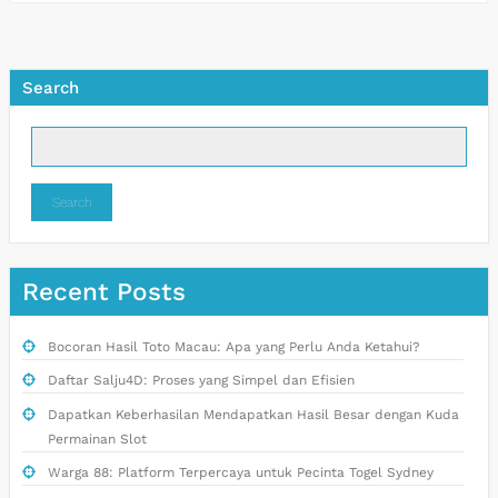
Search
Search
Recent Posts
Bocoran Hasil Toto Macau: Apa yang Perlu Anda Ketahui?
Daftar Salju4D: Proses yang Simpel dan Efisien
Dapatkan Keberhasilan Mendapatkan Hasil Besar dengan Kuda
Permainan Slot
Warga 88: Platform Terpercaya untuk Pecinta Togel Sydney