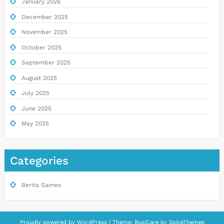
January 2026
December 2025
November 2025
October 2025
September 2025
August 2025
July 2025
June 2025
May 2025
Categories
Berita Games
Proudly powered by
WordPress
| Theme:
BusiCare
by
SpiceThemes