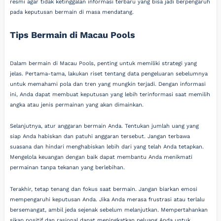
resmi agar tidak ketinggalan informasi terbaru yang bisa jadi berpengaruh
pada keputusan bermain di masa mendatang.
Tips Bermain di Macau Pools
Dalam bermain di Macau Pools, penting untuk memiliki strategi yang
jelas. Pertama-tama, lakukan riset tentang data pengeluaran sebelumnya
untuk memahami pola dan tren yang mungkin terjadi. Dengan informasi
ini, Anda dapat membuat keputusan yang lebih terinformasi saat memilih
angka atau jenis permainan yang akan dimainkan.
Selanjutnya, atur anggaran bermain Anda. Tentukan jumlah uang yang
siap Anda habiskan dan patuhi anggaran tersebut. Jangan terbawa
suasana dan hindari menghabiskan lebih dari yang telah Anda tetapkan.
Mengelola keuangan dengan baik dapat membantu Anda menikmati
permainan tanpa tekanan yang berlebihan.
Terakhir, tetap tenang dan fokus saat bermain. Jangan biarkan emosi
mempengaruhi keputusan Anda. Jika Anda merasa frustrasi atau terlalu
bersemangat, ambil jeda sejenak sebelum melanjutkan. Mempertahankan
sikap positif dan rasional dapat meningkatkan peluang Anda untuk