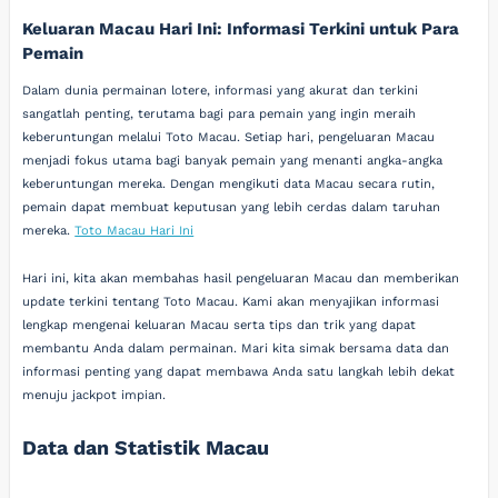
Keluaran Macau Hari Ini: Informasi Terkini untuk Para
Pemain
Dalam dunia permainan lotere, informasi yang akurat dan terkini
sangatlah penting, terutama bagi para pemain yang ingin meraih
keberuntungan melalui Toto Macau. Setiap hari, pengeluaran Macau
menjadi fokus utama bagi banyak pemain yang menanti angka-angka
keberuntungan mereka. Dengan mengikuti data Macau secara rutin,
pemain dapat membuat keputusan yang lebih cerdas dalam taruhan
mereka.
Toto Macau Hari Ini
Hari ini, kita akan membahas hasil pengeluaran Macau dan memberikan
update terkini tentang Toto Macau. Kami akan menyajikan informasi
lengkap mengenai keluaran Macau serta tips dan trik yang dapat
membantu Anda dalam permainan. Mari kita simak bersama data dan
informasi penting yang dapat membawa Anda satu langkah lebih dekat
menuju jackpot impian.
Data dan Statistik Macau