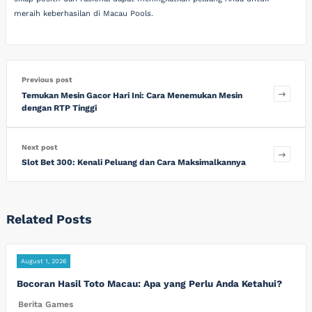
meraih keberhasilan di Macau Pools.
Previous post
Temukan Mesin Gacor Hari Ini: Cara Menemukan Mesin
dengan RTP Tinggi
Next post
Slot Bet 300: Kenali Peluang dan Cara Maksimalkannya
Related Posts
August 1, 2026
Bocoran Hasil Toto Macau: Apa yang Perlu Anda Ketahui?
Berita Games