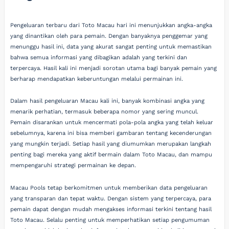
Pengeluaran terbaru dari Toto Macau hari ini menunjukkan angka-angka
yang dinantikan oleh para pemain. Dengan banyaknya penggemar yang
menunggu hasil ini, data yang akurat sangat penting untuk memastikan
bahwa semua informasi yang dibagikan adalah yang terkini dan
terpercaya. Hasil kali ini menjadi sorotan utama bagi banyak pemain yang
berharap mendapatkan keberuntungan melalui permainan ini.
Dalam hasil pengeluaran Macau kali ini, banyak kombinasi angka yang
menarik perhatian, termasuk beberapa nomor yang sering muncul.
Pemain disarankan untuk mencermati pola-pola angka yang telah keluar
sebelumnya, karena ini bisa memberi gambaran tentang kecenderungan
yang mungkin terjadi. Setiap hasil yang diumumkan merupakan langkah
penting bagi mereka yang aktif bermain dalam Toto Macau, dan mampu
mempengaruhi strategi permainan ke depan.
Macau Pools tetap berkomitmen untuk memberikan data pengeluaran
yang transparan dan tepat waktu. Dengan sistem yang terpercaya, para
pemain dapat dengan mudah mengakses informasi terkini tentang hasil
Toto Macau. Selalu penting untuk memperhatikan setiap pengumuman