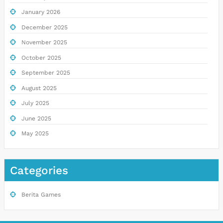
January 2026
December 2025
November 2025
October 2025
September 2025
August 2025
July 2025
June 2025
May 2025
Categories
Berita Games