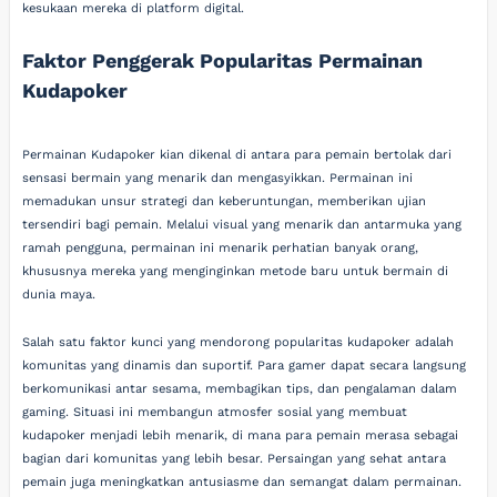
kesukaan mereka di platform digital.
Faktor Penggerak Popularitas Permainan
Kudapoker
Permainan Kudapoker kian dikenal di antara para pemain bertolak dari
sensasi bermain yang menarik dan mengasyikkan. Permainan ini
memadukan unsur strategi dan keberuntungan, memberikan ujian
tersendiri bagi pemain. Melalui visual yang menarik dan antarmuka yang
ramah pengguna, permainan ini menarik perhatian banyak orang,
khususnya mereka yang menginginkan metode baru untuk bermain di
dunia maya.
Salah satu faktor kunci yang mendorong popularitas kudapoker adalah
komunitas yang dinamis dan suportif. Para gamer dapat secara langsung
berkomunikasi antar sesama, membagikan tips, dan pengalaman dalam
gaming. Situasi ini membangun atmosfer sosial yang membuat
kudapoker menjadi lebih menarik, di mana para pemain merasa sebagai
bagian dari komunitas yang lebih besar. Persaingan yang sehat antara
pemain juga meningkatkan antusiasme dan semangat dalam permainan.