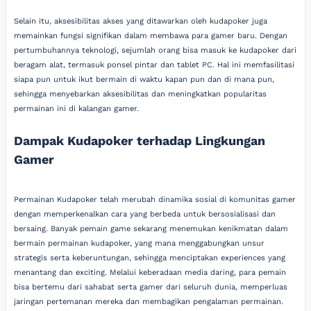
Selain itu, aksesibilitas akses yang ditawarkan oleh kudapoker juga
memainkan fungsi signifikan dalam membawa para gamer baru. Dengan
pertumbuhannya teknologi, sejumlah orang bisa masuk ke kudapoker dari
beragam alat, termasuk ponsel pintar dan tablet PC. Hal ini memfasilitasi
siapa pun untuk ikut bermain di waktu kapan pun dan di mana pun,
sehingga menyebarkan aksesibilitas dan meningkatkan popularitas
permainan ini di kalangan gamer.
Dampak Kudapoker terhadap Lingkungan
Gamer
Permainan Kudapoker telah merubah dinamika sosial di komunitas gamer
dengan memperkenalkan cara yang berbeda untuk bersosialisasi dan
bersaing. Banyak pemain game sekarang menemukan kenikmatan dalam
bermain permainan kudapoker, yang mana menggabungkan unsur
strategis serta keberuntungan, sehingga menciptakan experiences yang
menantang dan exciting. Melalui keberadaan media daring, para pemain
bisa bertemu dari sahabat serta gamer dari seluruh dunia, memperluas
jaringan pertemanan mereka dan membagikan pengalaman permainan.