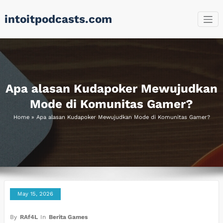
Skip
intoitpodcasts.com
to
content
Apa alasan Kudapoker Mewujudkan
Mode di Komunitas Gamer?
Home
»
Apa alasan Kudapoker Mewujudkan Mode di Komunitas Gamer?
May 15, 2026
By
RAf4L
In
Berita Games