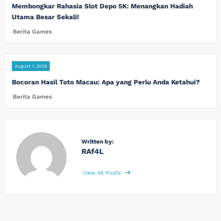
Membongkar Rahasia Slot Depo 5K: Menangkan Hadiah
Utama Besar Sekali!
Berita Games
August 1, 2026
Bocoran Hasil Toto Macau: Apa yang Perlu Anda Ketahui?
Berita Games
Written by:
RAf4L
View All Posts