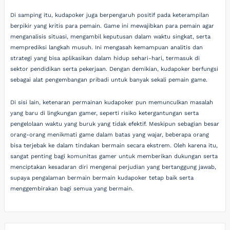
Di samping itu, kudapoker juga berpengaruh positif pada keterampilan
berpikir yang kritis para pemain. Game ini mewajibkan para pemain agar
menganalisis situasi, mengambil keputusan dalam waktu singkat, serta
memprediksi langkah musuh. Ini mengasah kemampuan analitis dan
strategi yang bisa aplikasikan dalam hidup sehari-hari, termasuk di
sektor pendidikan serta pekerjaan. Dengan demikian, kudapoker berfungsi
sebagai alat pengembangan pribadi untuk banyak sekali pemain game.
Di sisi lain, ketenaran permainan kudapoker pun memunculkan masalah
yang baru di lingkungan gamer, seperti risiko ketergantungan serta
pengelolaan waktu yang buruk yang tidak efektif. Meskipun sebagian besar
orang-orang menikmati game dalam batas yang wajar, beberapa orang
bisa terjebak ke dalam tindakan bermain secara ekstrem. Oleh karena itu,
sangat penting bagi komunitas gamer untuk memberikan dukungan serta
menciptakan kesadaran diri mengenai perjudian yang bertanggung jawab,
supaya pengalaman bermain bermain kudapoker tetap baik serta
menggembirakan bagi semua yang bermain.