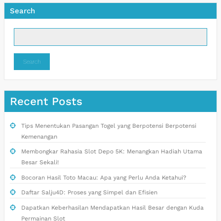
Search
Search
Recent Posts
Tips Menentukan Pasangan Togel yang Berpotensi Berpotensi
Kemenangan
Membongkar Rahasia Slot Depo 5K: Menangkan Hadiah Utama
Besar Sekali!
Bocoran Hasil Toto Macau: Apa yang Perlu Anda Ketahui?
Daftar Salju4D: Proses yang Simpel dan Efisien
Dapatkan Keberhasilan Mendapatkan Hasil Besar dengan Kuda
Permainan Slot