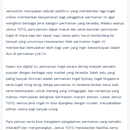
Jeniustoto merupakan sebuah platform yang memberikan laga togel
online, memberikan kenyamanan bagi penggemar permainan ini agar
mengikuti berbagai jenis kategori permainan yang tersedia. Melalui adanya
Jenius TOTO, para pemain dapat masuk dan serta bermain permainan
togel di mana saja dan kapan saja, tanpa perlu harus bertandang ke
tempat yang umumnya menawarkan tiket permainan togel. Ini
memberikan kemudahan lebih bagi user yang ingin berpartisipasi dalam
ikut di permainan judi ini.
Dalam era digital ini, permainan togel secara daring menjadi semakin
populer dengan berbagai opsi market yang tersedia. Salah satu yang
paling banyak diminati adalah permainan togel Sydney, togel Singapore,
serta togel Hong Kong. Ketiga permainan ini terkenal berkat nama baik
serta kesempatan untuk menang yang menggugah, dan variasinya yang
mampu memuaskan keinginan bermacam-macam pemain. Lewat Jenius
TOTO, semua jenis togel ini bisa dijangkau dengan mudah, menyebabkan
pilihan utama bagi banyak orang.
Para pemain serta bisa mengalami pengalaman permainan yang semakin
interaktif dan menyenangkan. Jenius TOTO menawarkan fasilitas serta