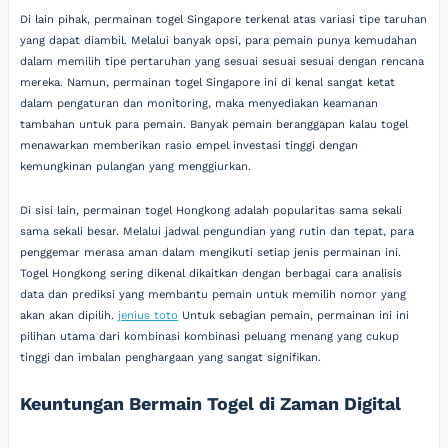
Di lain pihak, permainan togel Singapore terkenal atas variasi tipe taruhan
yang dapat diambil. Melalui banyak opsi, para pemain punya kemudahan
dalam memilih tipe pertaruhan yang sesuai sesuai sesuai dengan rencana
mereka. Namun, permainan togel Singapore ini di kenal sangat ketat
dalam pengaturan dan monitoring, maka menyediakan keamanan
tambahan untuk para pemain. Banyak pemain beranggapan kalau togel
menawarkan memberikan rasio empel investasi tinggi dengan
kemungkinan pulangan yang menggiurkan.
Di sisi lain, permainan togel Hongkong adalah popularitas sama sekali
sama sekali besar. Melalui jadwal pengundian yang rutin dan tepat, para
penggemar merasa aman dalam mengikuti setiap jenis permainan ini.
Togel Hongkong sering dikenal dikaitkan dengan berbagai cara analisis
data dan prediksi yang membantu pemain untuk memilih nomor yang
akan akan dipilih.
jenius toto
Untuk sebagian pemain, permainan ini ini
pilihan utama dari kombinasi kombinasi peluang menang yang cukup
tinggi dan imbalan penghargaan yang sangat signifikan.
Keuntungan Bermain Togel di Zaman Digital