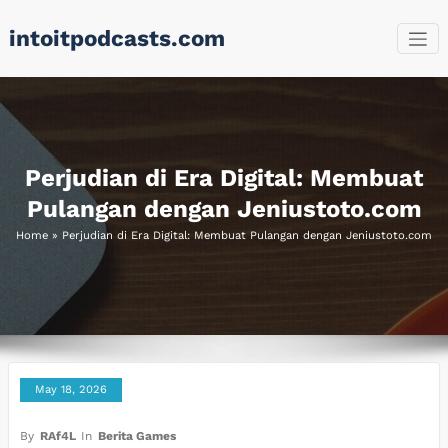
Skip
intoitpodcasts.com
to
content
Perjudian di Era Digital: Membuat
Pulangan dengan Jeniustoto.com
Home
»
Perjudian di Era Digital: Membuat Pulangan dengan Jeniustoto.com
May 18, 2026
By
RAf4L
In
Berita Games