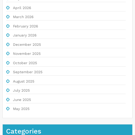
April 2026
March 2026
February 2026
January 2026
December 2025
November 2025
October 2025
September 2025
August 2025
July 2025
June 2025
May 2025
Categories