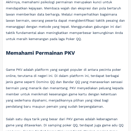
Akhirnya, memahami psikologi permainan merupakan kunci untuk
mendapatkan kejayaan. Membaca wajah dan ekspresi dan pola bertaruh
lawan memberikan data berharga. Melalui memperhatikan bagaimana
lawan bermain, seorang peserta dapat mengidentifikasi taktik pesaing dan
menanggapi dengan metode yang tepat. Menggunakan gabungan ini dari
taktik fundamental akan meningkatkan memperbesar kemungkinan Anda
untuk meraih kemenangan pada laga Poker QQ.
Memahami Permainan PKV
Game PKV adalah platform yang sangat populer di antara pecinta poker
online, terutama di negeri ini. Di dalam platform ini, terdapat berbagai
jenis game seperti Domino QQ dan Bandar QQ yang menawarkan sensasi
bermain yang menarik dan menantang. PKV menyediakan peluang kepada
member untuk menikmati kesenangan game kartu dengan ketentuan
yang sederhana dipahami, menjadikannya pilihan yang ideal bagi
pendatang baru maupun pemain yang sudah berpengalaman.
Salah satu daya tarik yang besar dari PKV games adalah keberagaman
game yang ditawarkan. Di samping poker QQ, terdapat juga game adu QQ