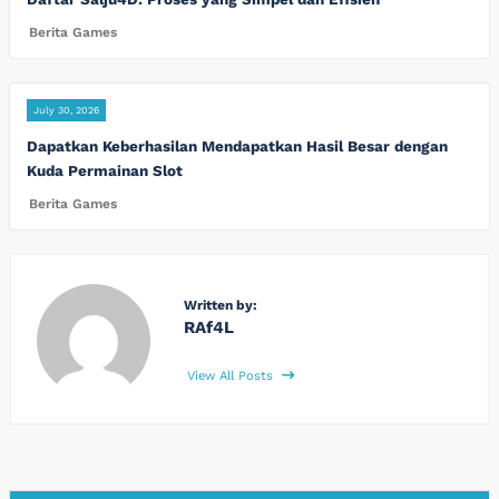
Berita Games
July 30, 2026
Dapatkan Keberhasilan Mendapatkan Hasil Besar dengan
Kuda Permainan Slot
Berita Games
Written by:
RAf4L
View All Posts