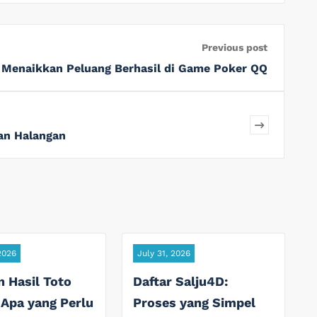
Previous post
Menaikkan Peluang Berhasil di Game Poker QQ
an Halangan
2026
July 31, 2026
 Hasil Toto
Daftar Salju4D:
 Apa yang Perlu
Proses yang Simpel