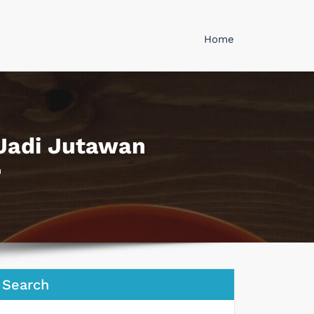
Home
 Jadi Jutawan
n
Search