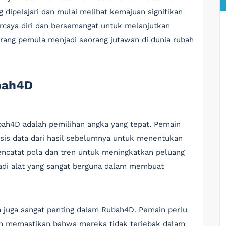
 dipelajari dan mulai melihat kemajuan signifikan
rcaya diri dan bersemangat untuk melanjutkan
orang pemula menjadi seorang jutawan di dunia rubah
bah4D
bah4D adalah pemilihan angka yang tepat. Pemain
isis data dari hasil sebelumnya untuk menentukan
encatat pola dan tren untuk meningkatkan peluang
adi alat yang sangat berguna dalam membuat
 juga sangat penting dalam Rubah4D. Pemain perlu
n memastikan bahwa mereka tidak terjebak dalam