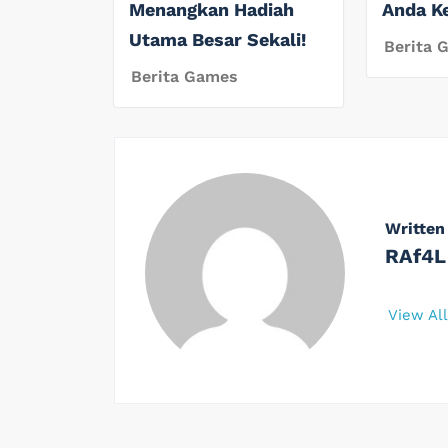
Menangkan Hadiah
Anda K
Utama Besar Sekali!
Berita 
Berita Games
Written
RAf4L
View Al