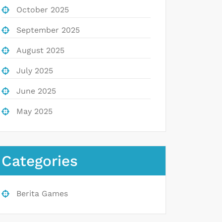
October 2025
September 2025
August 2025
July 2025
June 2025
May 2025
Categories
Berita Games