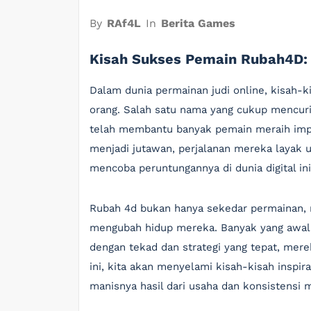
By
RAf4L
In
Berita Games
Kisah Sukses Pemain Rubah4D: 
Dalam dunia permainan judi online, kisah-ki
orang. Salah satu nama yang cukup mencuri
telah membantu banyak pemain meraih impi
menjadi jutawan, perjalanan mereka layak un
mencoba peruntungannya di dunia digital ini
Rubah 4d bukan hanya sekedar permainan, 
mengubah hidup mereka. Banyak yang awal
dengan tekad dan strategi yang tepat, mere
ini, kita akan menyelami kisah-kisah inspir
manisnya hasil dari usaha dan konsistensi 