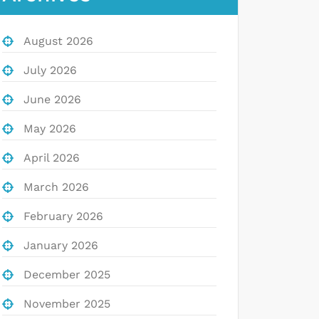
August 2026
July 2026
June 2026
May 2026
April 2026
March 2026
February 2026
January 2026
December 2025
November 2025