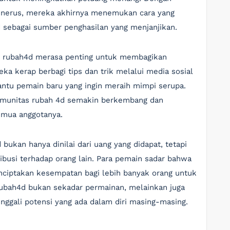
enerus, mereka akhirnya menemukan cara yang
d sebagai sumber penghasilan yang menjanjikan.
n rubah4d merasa penting untuk membagikan
a kerap berbagi tips dan trik melalui media sosial
ntu pemain baru yang ingin meraih mimpi serupa.
 komunitas rubah 4d semakin berkembang dan
semua anggotanya.
bukan hanya dinilai dari uang yang didapat, tetapi
ibusi terhadap orang lain. Para pemain sadar bahwa
ciptakan kesempatan bagi lebih banyak orang untuk
rubah4d bukan sekadar permainan, melainkan juga
ggali potensi yang ada dalam diri masing-masing.