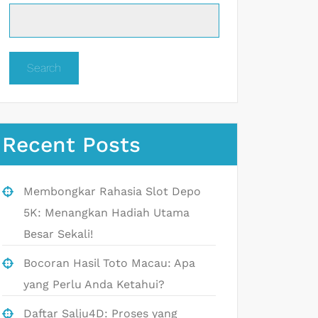
Search
Recent Posts
Membongkar Rahasia Slot Depo
5K: Menangkan Hadiah Utama
Besar Sekali!
Bocoran Hasil Toto Macau: Apa
yang Perlu Anda Ketahui?
Daftar Salju4D: Proses yang