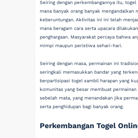
Seiring dengan perkembangannya itu, togel 
mana banyak orang banyak mengandalkan 
keberuntungan. Aktivitas ini ini telah men
mana beragam cara serta upacara dilaku
penghargaan. Masyarakat percaya bahwa ang
mimpi maupun peristiwa sehari-hari.
Seiring dengan masa, permainan ini tradisi
seringkali memasukkan bandar yang terkenal.
berpartisipasi togel sambil harapan yang ku
komunitas yang besar membuat permainan ini
sebelah mata, yang menandakan jika permain
serta penghidupan bagi banyak orang.
Perkembangan Togel Onlin