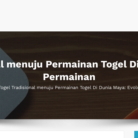
al menuju Permainan Togel D
Permainan
Togel Tradisional menuju Permainan Togel Di Dunia Maya: Evo