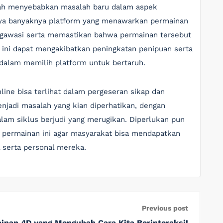
elah menyebabkan masalah baru dalam aspek
nya banyaknya platform yang menawarkan permainan
mengawasi serta memastikan bahwa permainan tersebut
i ini dapat mengakibatkan peningkatan penipuan serta
i dalam memilih platform untuk bertaruh.
nline bisa terlihat dalam pergeseran sikap dan
njadi masalah yang kian diperhatikan, dengan
lam siklus berjudi yang merugikan. Diperlukan pun
 permainan ini agar masyarakat bisa mendapatkan
 serta personal mereka.
Previous post
inan 4D yang Mengubah Cara Kita Berinteraksi!