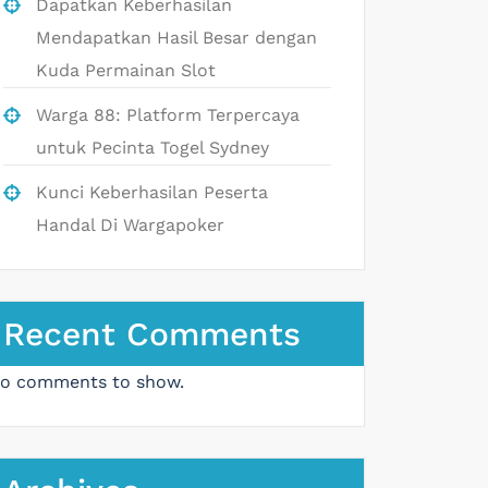
Dapatkan Keberhasilan
Mendapatkan Hasil Besar dengan
Kuda Permainan Slot
Warga 88: Platform Terpercaya
untuk Pecinta Togel Sydney
Kunci Keberhasilan Peserta
Handal Di Wargapoker
Recent Comments
o comments to show.