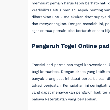
membuat pemain harus lebih berhati-hati 
kredibilitas situs menjadi aspek penting y
diharapkan untuk melakukan riset supaya
dan menyenangkan. Dengan masalah ini, pend
agar semua pemain bisa bertaruh secara bij
Pengaruh Togel Online pa
Transisi dari permainan togel konvensional
bagi komunitas. Dengan akses yang lebih mu
banyak orang saat ini dapat berpartisipasi
lokasi penjualan. Kemudahan ini seringkali
yang dapat menawarkan pengaruh baik terha
bahaya keterlibatan yang berlebihan.