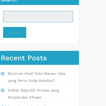
Search
Recent Posts
Bocoran Hasil Toto Macau: Apa
yang Perlu Anda Ketahui?
Daftar Salju4D: Proses yang
Simpel dan Efisien