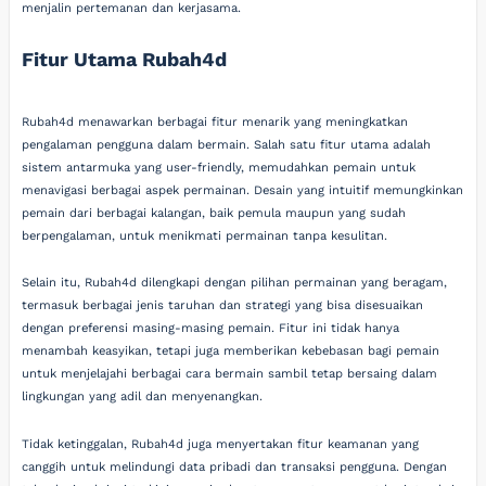
menjalin pertemanan dan kerjasama.
Fitur Utama Rubah4d
Rubah4d menawarkan berbagai fitur menarik yang meningkatkan
pengalaman pengguna dalam bermain. Salah satu fitur utama adalah
sistem antarmuka yang user-friendly, memudahkan pemain untuk
menavigasi berbagai aspek permainan. Desain yang intuitif memungkinkan
pemain dari berbagai kalangan, baik pemula maupun yang sudah
berpengalaman, untuk menikmati permainan tanpa kesulitan.
Selain itu, Rubah4d dilengkapi dengan pilihan permainan yang beragam,
termasuk berbagai jenis taruhan dan strategi yang bisa disesuaikan
dengan preferensi masing-masing pemain. Fitur ini tidak hanya
menambah keasyikan, tetapi juga memberikan kebebasan bagi pemain
untuk menjelajahi berbagai cara bermain sambil tetap bersaing dalam
lingkungan yang adil dan menyenangkan.
Tidak ketinggalan, Rubah4d juga menyertakan fitur keamanan yang
canggih untuk melindungi data pribadi dan transaksi pengguna. Dengan