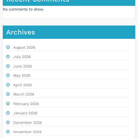
No comments to show.
Archives
August 2026
July 2026
June 2026
May 2026
April 2026
March 2026
February 2026
January 2026
December 2025
November 2025