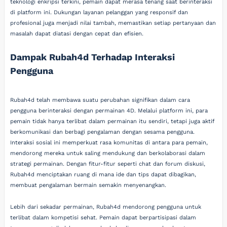
teknologi enkripsi terkini, pemain dapat merasa tenang saat berinteraksi
di platform ini. Dukungan layanan pelanggan yang responsif dan
profesional juga menjadi nilai tambah, memastikan setiap pertanyaan dan
masalah dapat diatasi dengan cepat dan efisien.
Dampak Rubah4d Terhadap Interaksi
Pengguna
Rubah4d telah membawa suatu perubahan signifikan dalam cara
pengguna berinteraksi dengan permainan 4D. Melalui platform ini, para
pemain tidak hanya terlibat dalam permainan itu sendiri, tetapi juga aktif
berkomunikasi dan berbagi pengalaman dengan sesama pengguna.
Interaksi sosial ini memperkuat rasa komunitas di antara para pemain,
mendorong mereka untuk saling mendukung dan berkolaborasi dalam
strategi permainan. Dengan fitur-fitur seperti chat dan forum diskusi,
Rubah4d menciptakan ruang di mana ide dan tips dapat dibagikan,
membuat pengalaman bermain semakin menyenangkan.
Lebih dari sekadar permainan, Rubah4d mendorong pengguna untuk
terlibat dalam kompetisi sehat. Pemain dapat berpartisipasi dalam