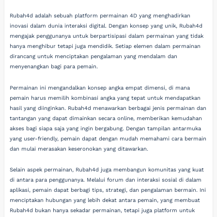
Rubah4d adalah sebuah platform permainan 4D yang menghadirkan
inovasi dalam dunia interaksi digital. Dengan konsep yang unik, Rubah4d
mengajak penggunanya untuk berpartisipasi dalam permainan yang tidak
hanya menghibur tetapi juga mendidik. Setiap elemen dalam permainan
dirancang untuk menciptakan pengalaman yang mendalam dan
menyenangkan bagi para pemain.
Permainan ini mengandalkan konsep angka empat dimensi, di mana
pemain harus memilih kombinasi angka yang tepat untuk mendapatkan
hasil yang diinginkan. Rubah4d menawarkan berbagai jenis permainan dan
tantangan yang dapat dimainkan secara online, memberikan kemudahan
akses bagi siapa saja yang ingin bergabung. Dengan tampilan antarmuka
yang user-friendly, pemain dapat dengan mudah memahami cara bermain
dan mulai merasakan keseronokan yang ditawarkan.
Selain aspek permainan, Rubah4d juga membangun komunitas yang kuat
di antara para penggunanya. Melalui forum dan interaksi sosial di dalam
aplikasi, pemain dapat berbagi tips, strategi, dan pengalaman bermain. Ini
menciptakan hubungan yang lebih dekat antara pemain, yang membuat
Rubah4d bukan hanya sekadar permainan, tetapi juga platform untuk