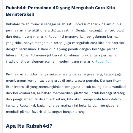
Rubah4d: Permainan 4D yang Mengubah Cara Kita
Berinteraksi!
Rubah4d telah muncul sebagai salah satu inovasi menarik dalam dunia
permainan interaktif di era digital saat ini. Dengan kecanggihan teknologi
dan desain yang menarik, Rubah 4d menawarkan pengalaman bermain
yang tidak hanya menghibur, tetapi juga mengubah cara kita berinteraksi
dengan permainan. Dalam dunia yang penuh dengan berbagai pilihan
hiburan, Rubah4d menonjol berkat kombinasi unik antara permainan
tradisional dan elemen-elemen modern yang menarik.
Rubah4d
Permainan ini tidak hanya sekadar ajang bersenang-senang, tetapi juga
membangun komunitas yang erat di antara para pemain. Dengan fitur-
fitur interaktif yang memungkinkan pengguna untuk saling berkomunikasi
dan berkolaborasi, Rubah4d memberikan platform untuk berbagi strategi
dan pengalaman. Di dalam artikel ini, kita akan menjelajahi lebih dalam
tentang Rubah 4d, bagaimana permainan ini bekerja, dan mengapa ia
menjadi pilihan favorit di kalangan banyak orang.
Apa Itu Rubah4d?