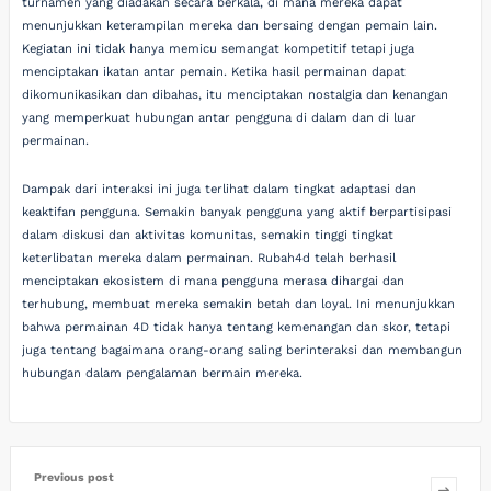
turnamen yang diadakan secara berkala, di mana mereka dapat
menunjukkan keterampilan mereka dan bersaing dengan pemain lain.
Kegiatan ini tidak hanya memicu semangat kompetitif tetapi juga
menciptakan ikatan antar pemain. Ketika hasil permainan dapat
dikomunikasikan dan dibahas, itu menciptakan nostalgia dan kenangan
yang memperkuat hubungan antar pengguna di dalam dan di luar
permainan.
Dampak dari interaksi ini juga terlihat dalam tingkat adaptasi dan
keaktifan pengguna. Semakin banyak pengguna yang aktif berpartisipasi
dalam diskusi dan aktivitas komunitas, semakin tinggi tingkat
keterlibatan mereka dalam permainan. Rubah4d telah berhasil
menciptakan ekosistem di mana pengguna merasa dihargai dan
terhubung, membuat mereka semakin betah dan loyal. Ini menunjukkan
bahwa permainan 4D tidak hanya tentang kemenangan dan skor, tetapi
juga tentang bagaimana orang-orang saling berinteraksi dan membangun
hubungan dalam pengalaman bermain mereka.
Previous post