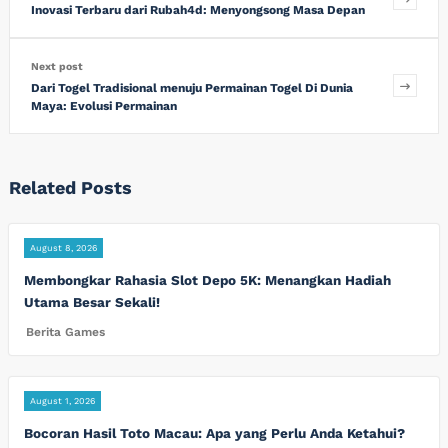
Inovasi Terbaru dari Rubah4d: Menyongsong Masa Depan
Next post
Dari Togel Tradisional menuju Permainan Togel Di Dunia
Maya: Evolusi Permainan
Related Posts
August 8, 2026
Membongkar Rahasia Slot Depo 5K: Menangkan Hadiah
Utama Besar Sekali!
Berita Games
August 1, 2026
Bocoran Hasil Toto Macau: Apa yang Perlu Anda Ketahui?