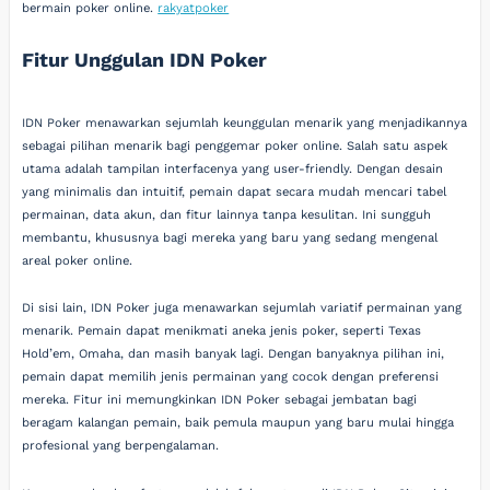
bermain poker online.
rakyatpoker
Fitur Unggulan IDN Poker
IDN Poker menawarkan sejumlah keunggulan menarik yang menjadikannya
sebagai pilihan menarik bagi penggemar poker online. Salah satu aspek
utama adalah tampilan interfacenya yang user-friendly. Dengan desain
yang minimalis dan intuitif, pemain dapat secara mudah mencari tabel
permainan, data akun, dan fitur lainnya tanpa kesulitan. Ini sungguh
membantu, khususnya bagi mereka yang baru yang sedang mengenal
areal poker online.
Di sisi lain, IDN Poker juga menawarkan sejumlah variatif permainan yang
menarik. Pemain dapat menikmati aneka jenis poker, seperti Texas
Hold’em, Omaha, dan masih banyak lagi. Dengan banyaknya pilihan ini,
pemain dapat memilih jenis permainan yang cocok dengan preferensi
mereka. Fitur ini memungkinkan IDN Poker sebagai jembatan bagi
beragam kalangan pemain, baik pemula maupun yang baru mulai hingga
profesional yang berpengalaman.