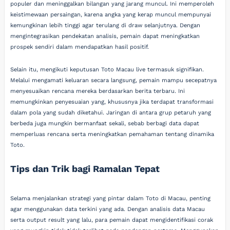
populer dan meninggalkan bilangan yang jarang muncul. Ini memperoleh
keistimewaan persaingan, karena angka yang kerap muncul mempunyai
kemungkinan lebih tinggi agar terulang di draw selanjutnya. Dengan
mengintegrasikan pendekatan analisis, pemain dapat meningkatkan
prospek sendiri dalam mendapatkan hasil positif.
Selain itu, mengikuti keputusan Toto Macau live termasuk signifikan.
Melalui mengamati keluaran secara langsung, pemain mampu secepatnya
menyesuaikan rencana mereka berdasarkan berita terbaru. Ini
memungkinkan penyesuaian yang, khususnya jika terdapat transformasi
dalam pola yang sudah diketahui. Jaringan di antara grup petaruh yang
berbeda juga mungkin bermanfaat sekali, sebab berbagi data dapat
memperluas rencana serta meningkatkan pemahaman tentang dinamika
Toto.
Tips dan Trik bagi Ramalan Tepat
Selama menjalankan strategi yang pintar dalam Toto di Macau, penting
agar menggunakan data terkini yang ada. Dengan analisis data Macau
serta output result yang lalu, para pemain dapat mengidentifikasi corak