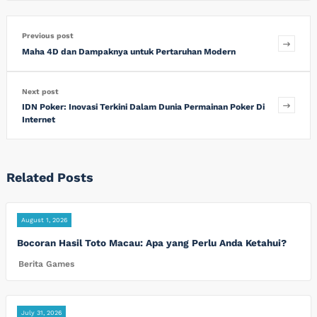
Previous post
Maha 4D dan Dampaknya untuk Pertaruhan Modern
Next post
IDN Poker: Inovasi Terkini Dalam Dunia Permainan Poker Di
Internet
Related Posts
August 1, 2026
Bocoran Hasil Toto Macau: Apa yang Perlu Anda Ketahui?
Berita Games
July 31, 2026