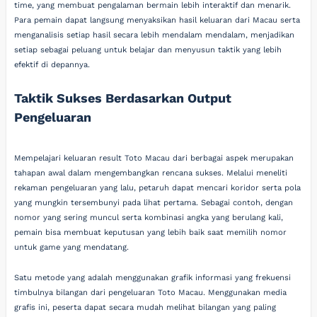
time, yang membuat pengalaman bermain lebih interaktif dan menarik.
Para pemain dapat langsung menyaksikan hasil keluaran dari Macau serta
menganalisis setiap hasil secara lebih mendalam mendalam, menjadikan
setiap sebagai peluang untuk belajar dan menyusun taktik yang lebih
efektif di depannya.
Taktik Sukses Berdasarkan Output
Pengeluaran
Mempelajari keluaran result Toto Macau dari berbagai aspek merupakan
tahapan awal dalam mengembangkan rencana sukses. Melalui meneliti
rekaman pengeluaran yang lalu, petaruh dapat mencari koridor serta pola
yang mungkin tersembunyi pada lihat pertama. Sebagai contoh, dengan
nomor yang sering muncul serta kombinasi angka yang berulang kali,
pemain bisa membuat keputusan yang lebih baik saat memilih nomor
untuk game yang mendatang.
Satu metode yang adalah menggunakan grafik informasi yang frekuensi
timbulnya bilangan dari pengeluaran Toto Macau. Menggunakan media
grafis ini, peserta dapat secara mudah melihat bilangan yang paling