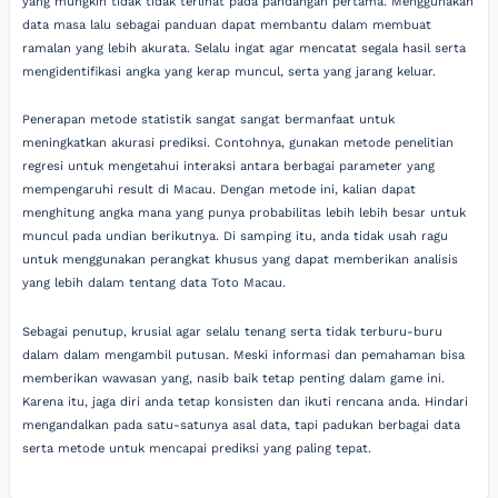
yang mungkin tidak tidak terlihat pada pandangan pertama. Menggunakan
data masa lalu sebagai panduan dapat membantu dalam membuat
ramalan yang lebih akurata. Selalu ingat agar mencatat segala hasil serta
mengidentifikasi angka yang kerap muncul, serta yang jarang keluar.
Penerapan metode statistik sangat sangat bermanfaat untuk
meningkatkan akurasi prediksi. Contohnya, gunakan metode penelitian
regresi untuk mengetahui interaksi antara berbagai parameter yang
mempengaruhi result di Macau. Dengan metode ini, kalian dapat
menghitung angka mana yang punya probabilitas lebih lebih besar untuk
muncul pada undian berikutnya. Di samping itu, anda tidak usah ragu
untuk menggunakan perangkat khusus yang dapat memberikan analisis
yang lebih dalam tentang data Toto Macau.
Sebagai penutup, krusial agar selalu tenang serta tidak terburu-buru
dalam dalam mengambil putusan. Meski informasi dan pemahaman bisa
memberikan wawasan yang, nasib baik tetap penting dalam game ini.
Karena itu, jaga diri anda tetap konsisten dan ikuti rencana anda. Hindari
mengandalkan pada satu-satunya asal data, tapi padukan berbagai data
serta metode untuk mencapai prediksi yang paling tepat.