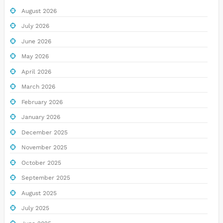
August 2026
July 2026
June 2026
May 2026
April 2026
March 2026
February 2026
January 2026
December 2025
November 2025
October 2025
September 2025
August 2025
July 2025