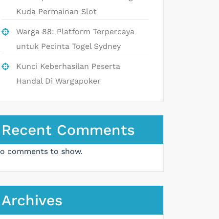
Kuda Permainan Slot
Warga 88: Platform Terpercaya
untuk Pecinta Togel Sydney
Kunci Keberhasilan Peserta
Handal Di Wargapoker
Recent Comments
o comments to show.
Archives