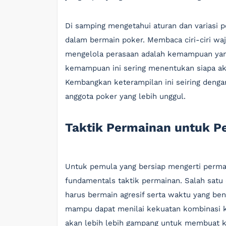
Di samping mengetahui aturan dan variasi 
dalam bermain poker. Membaca ciri-ciri wa
mengelola perasaan adalah kemampuan yang 
kemampuan ini sering menentukan siapa aka
Kembangkan keterampilan ini seiring denga
anggota poker yang lebih unggul.
Taktik Permainan untuk P
Untuk pemula yang bersiap mengerti perma
fundamentals taktik permainan. Salah satu 
harus bermain agresif serta waktu yang be
mampu dapat menilai kekuatan kombinasi k
akan lebih lebih gampang untuk membuat k