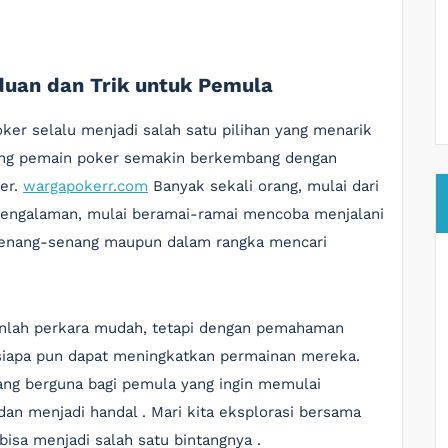
duan dan Trik untuk Pemula
er selalu menjadi salah satu pilihan yang menarik
bang pemain poker semakin berkembang dengan
er.
wargapokerr.com
Banyak sekali orang, mulai dari
ngalaman, mulai beramai-ramai mencoba menjalani
rsenang-senang maupun dalam rangka mencari
nlah perkara mudah, tetapi dengan pemahaman
, siapa pun dapat meningkatkan permainan mereka.
yang berguna bagi pemula yang ingin memulai
an menjadi handal . Mari kita eksplorasi bersama
isa menjadi salah satu bintangnya .