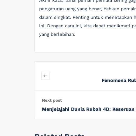
Akhir kata, ramai pemain pemula sering ga
pengaturan uang yang benar, bahkan pemain
dalam singkat. Penting untuk menetapkan
ini. Dengan cara ini, kita dapat menikmati 
yang berlebihan.
Fenomena Rub
Next post
Menjelajahi Dunia Rubah 4D: Keseruan