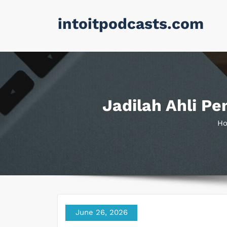
Skip
intoitpodcasts.com
to
content
Jadilah Ahli P
H
June 26, 2026