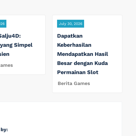
026
July 30, 2026
Salju4D:
Dapatkan
 yang Simpel
Keberhasilan
sien
Mendapatkan Hasil
Besar dengan Kuda
Games
Permainan Slot
Berita Games
 by: