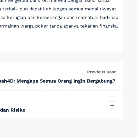
gal mengelola bankroll mereka dengan baik. Tanpa
 terbaik pun dapat kehilangan semua modal riwayat
 had kerugian dan kemenangan dan mematuhi had-had
permainan warga poker tanpa adanya tekanan finansial
Previous post
ah4D: Mengapa Semua Orang Ingin Bergabung?
 dan Risiko