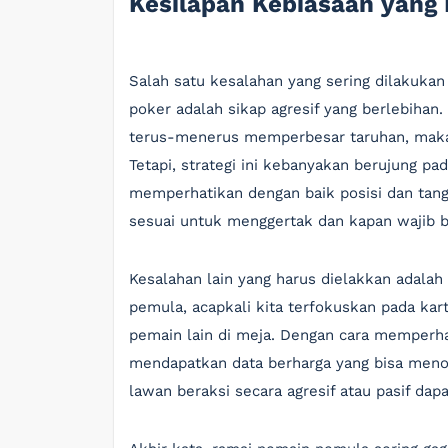
Kesilapan Kebiasaan yang 
Salah satu kesalahan yang sering dilakukan
poker adalah sikap agresif yang berlebiha
terus-menerus memperbesar taruhan, mak
Tetapi, strategi ini kebanyakan berujung pa
memperhatikan dengan baik posisi dan tang
sesuai untuk menggertak dan kapan wajib b
Kesalahan lain yang harus dielakkan adalah
pemula, acapkali kita terfokuskan pada ka
pemain lain di meja. Dengan cara memperha
mendapatkan data berharga yang bisa meno
lawan beraksi secara agresif atau pasif dap