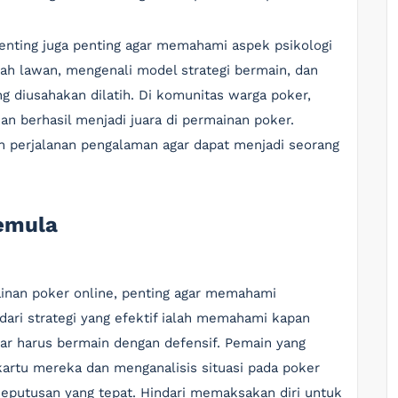
penting juga penting agar memahami aspek psikologi
jah lawan, mengenali model strategi bermain, dan
diusahakan dilatih. Di komunitas warga poker,
n berhasil menjadi juara di permainan poker.
n perjalanan pengalaman agar dapat menjadi seorang
emula
inan poker online, penting agar memahami
dari strategi yang efektif ialah memahami kapan
nar harus bermain dengan defensif. Pemain yang
artu mereka dan menganalisis situasi pada poker
eputusan yang tepat. Hindari memaksakan diri untuk