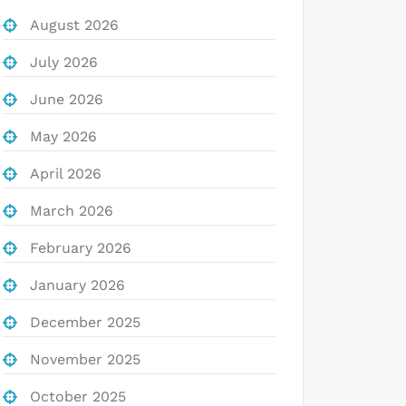
August 2026
July 2026
June 2026
May 2026
April 2026
March 2026
February 2026
January 2026
December 2025
November 2025
October 2025