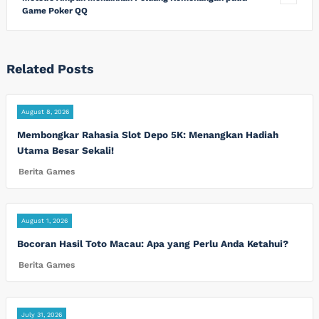
Game Poker QQ
Related Posts
August 8, 2026
Membongkar Rahasia Slot Depo 5K: Menangkan Hadiah
Utama Besar Sekali!
Berita Games
August 1, 2026
Bocoran Hasil Toto Macau: Apa yang Perlu Anda Ketahui?
Berita Games
July 31, 2026