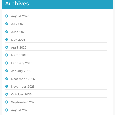
Archives
August 2026
July 2026
June 2026
May 2026
April 2026
March 2026
February 2026
January 2026
December 2025
November 2025
October 2025
September 2025
August 2025