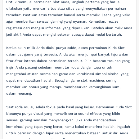
Untuk memulai permainan Slot Kuda, langkah pertama yang harus
dilakukan yaitu mencari situs atau situs yang menyediakan permainan
tersebut. Pastikan situs tersebut handal serta memiliki lisensi yang valid
agar memberikan sensasi gaming yang nyaman. Kemudian, realize
registrasi dari mengisi informasi yang diperlukan. Setelah akun milik Anda
jadi aktif, Anda dapat mengisi setoran supaya dapat mulai bertaruh.
Ketika akun milik Anda diaisi punya saldo, akses permainan Kuda Slot
dalam list game yang tersedia. Anda akan menjumpai banyak figura dan
fitur-fitur interes dalam permainan tersebut. Pilih besaran taruhan yang
ingin Anda pasang sebelum memutar roda. Jangan lupa untuk
mengetahui aturan permainan game dan kombinasi simbol simbol yang
dapat mendapatkan hadiah. Sebagian game slot machines sering
memberikan bonus yang mampu membesarkan kemungkinan kamu
dalam menang.
Saat roda mulai, selalu fokus pada hasil yang keluar. Permainan Kuda Slot
biasanya punya visual yang menarik serta sound effects yang bikin
sensasi gaming semakin menyenangkan. Jika Anda mendapatkan
kombinasi yang tepat yang benar, kamu bakal menerima hadiah. Ingatlah
untuk bermain dengan bijak serta menentukan batasan untuk diri Anda