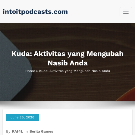
Skip
intoitpodcasts.com
to
content
Kuda: Aktivitas yang Mengubah
Nasib Anda
Home
»
Kuda: Aktivitas yang Mengubah Nasib Anda
June 25, 2026
By
RAf4L
In
Berita Games