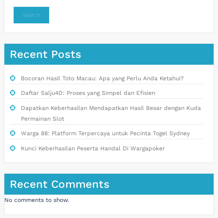
Search
Recent Posts
Bocoran Hasil Toto Macau: Apa yang Perlu Anda Ketahui?
Daftar Salju4D: Proses yang Simpel dan Efisien
Dapatkan Keberhasilan Mendapatkan Hasil Besar dengan Kuda
Permainan Slot
Warga 88: Platform Terpercaya untuk Pecinta Togel Sydney
Kunci Keberhasilan Peserta Handal Di Wargapoker
Recent Comments
No comments to show.