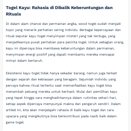
Togel Kayu: Rahasia di Dibalik Keberuntungan dan
Rituals
Di dalam alam chance dan permainan angka, wood togel sudah menjadi
topic yang menarik perhatian sering individu. Berbagai kepercayaan dan
ritual seputar kayu togel menyimpan misteri yang tak terduga, yang
menjadikannya pusat perhatian para pecinta togel. Untuk sebagian orang,
kayu ini dipercaya bisa membawa keberuntungan dalam permainan,
menyimpan energi positif yang dapati membantu mereka mencapai
mimpi dalam bertaruh.
Eksistensi kayu togel tidak hanya sekadar barang, namun juga terkait
dengan sejarah dan kebiasaan yang beragam. Sejumlah individu yang
percaya bahwa ritual tertentu saat memanfaatkan kayu togel bisa
menambah peluang mereka untuk berhasil. Mulai dari pemilihan kayu
yang tepat hingga cara menghadirkannya dalam rutinitas sehari-hari,
setiap aspek dipercaya mempunyai makna dan pengaruh sendiri. Dalam
artikel ini, kita akan menjelajahi rahasia di balik kayu togel dan cara
upacara yang mengikutinya bisa berkontribusi pada nasib baik dalam
game togel.