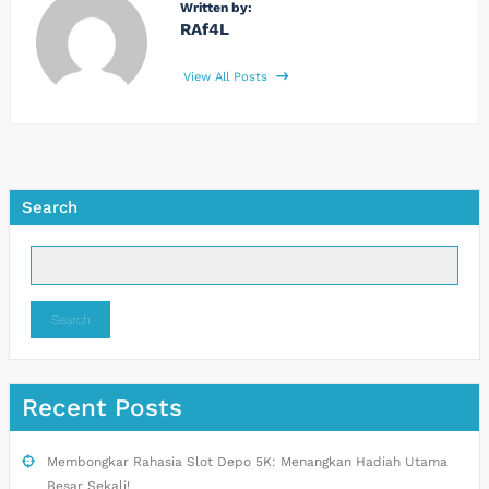
Written by:
RAf4L
View All Posts
Search
Search
Recent Posts
Membongkar Rahasia Slot Depo 5K: Menangkan Hadiah Utama
Besar Sekali!