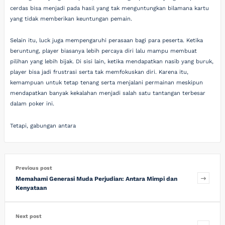
cerdas bisa menjadi pada hasil yang tak menguntungkan bilamana kartu
yang tidak memberikan keuntungan pemain.
Selain itu, luck juga mempengaruhi perasaan bagi para peserta. Ketika
beruntung, player biasanya lebih percaya diri lalu mampu membuat
pilihan yang lebih bijak. Di sisi lain, ketika mendapatkan nasib yang buruk,
player bisa jadi frustrasi serta tak memfokuskan diri. Karena itu,
kemampuan untuk tetap tenang serta menjalani permainan meskipun
mendapatkan banyak kekalahan menjadi salah satu tantangan terbesar
dalam poker ini.
Tetapi, gabungan antara
Previous post
Memahami Generasi Muda Perjudian: Antara Mimpi dan
Kenyataan
Next post