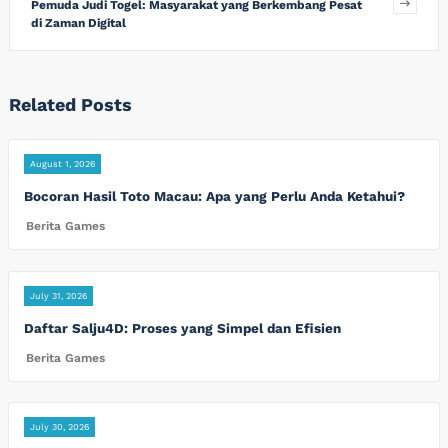
Pemuda Judi Togel: Masyarakat yang Berkembang Pesat
di Zaman Digital
Related Posts
August 1, 2026
Bocoran Hasil Toto Macau: Apa yang Perlu Anda Ketahui?
Berita Games
July 31, 2026
Daftar Salju4D: Proses yang Simpel dan Efisien
Berita Games
July 30, 2026