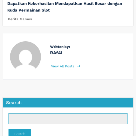
Dapatkan Keberhasilan Mendapatkan Hasil Besar dengan
Kuda Permainan Slot
Berita Games
Written by:
RAf4L
View All Posts
Search
Search