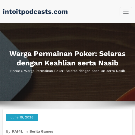
Skip
intoitpodcasts.com
to
content
Warga Permainan Poker: Selaras
dengan Keahlian serta Nasib
Home
»
Warga Permainan Poker: Selaras dengan Keahlian serta Nasib
June 16, 2026
By
RAf4L
In
Berita Games