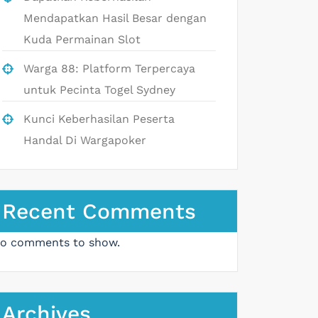
Mendapatkan Hasil Besar dengan
Kuda Permainan Slot
Warga 88: Platform Terpercaya
untuk Pecinta Togel Sydney
Kunci Keberhasilan Peserta
Handal Di Wargapoker
Recent Comments
o comments to show.
Archives