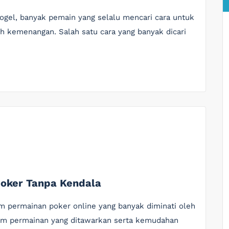
togel, banyak pemain yang selalu mencari cara untuk
 kemenangan. Salah satu cara yang banyak dicari
poker Tanpa Kendala
rm permainan poker online yang banyak diminati oleh
am permainan yang ditawarkan serta kemudahan