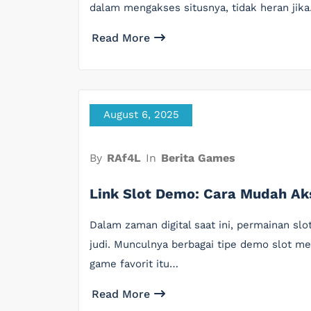
dalam mengakses situsnya, tidak heran jik
Read More
August 6, 2025
By
RAf4L
In
Berita Games
Link Slot Demo: Cara Mudah A
Dalam zaman digital saat ini, permainan sl
judi. Munculnya berbagai tipe demo slot m
game favorit itu…
Read More