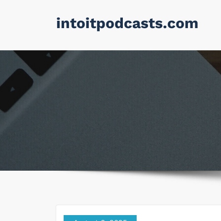
Skip
intoitpodcasts.com
to
content