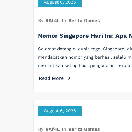
August 6, 2025
By
RAf4L
In
Berita Games
Nomor Singapore Hari Ini: Apa
Selamat datang di dunia togel Singapore, 
mendapatkan nomor yang berhasil selalu m
menantikan setiap hasil pengundian, teru
Read More
August 6, 2025
By
RAf4L
In
Berita Games