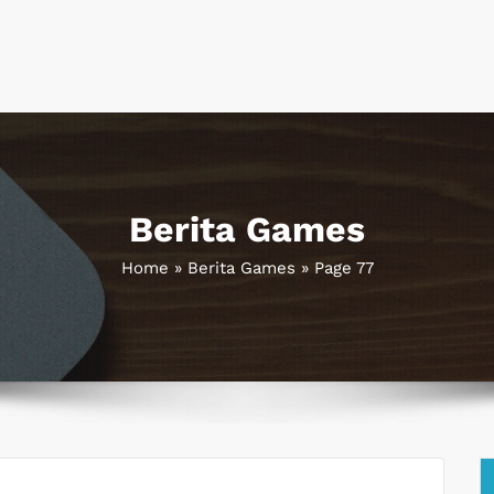
Berita Games
Home
»
Berita Games
»
Page 77