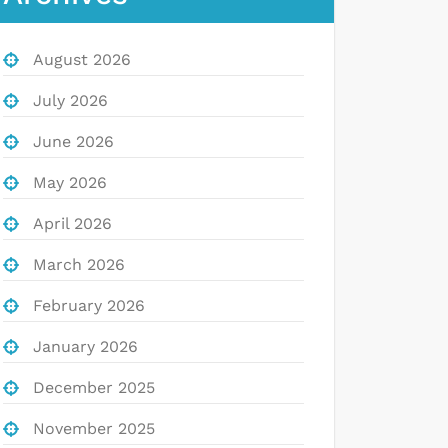
August 2026
July 2026
June 2026
May 2026
April 2026
March 2026
February 2026
January 2026
December 2025
November 2025