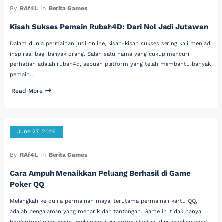
By
RAf4L
In
Berita Games
Kisah Sukses Pemain Rubah4D: Dari Nol Jadi Jutawan
Dalam dunia permainan judi online, kisah-kisah sukses sering kali menjadi
inspirasi bagi banyak orang. Salah satu nama yang cukup mencuri
perhatian adalah rubah4d, sebuah platform yang telah membantu banyak
pemain…
Read More
June 27, 2026
By
RAf4L
In
Berita Games
Cara Ampuh Menaikkan Peluang Berhasil di Game
Poker QQ
Melangkah ke dunia permainan maya, terutama permainan kartu QQ,
adalah pengalaman yang menarik dan tantangan. Game ini tidak hanya
bergantung pada nasib, melainkan juga butuh strategi dan keahlian yang