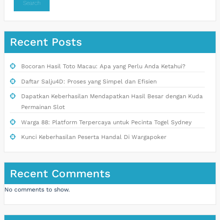
Search
Recent Posts
Bocoran Hasil Toto Macau: Apa yang Perlu Anda Ketahui?
Daftar Salju4D: Proses yang Simpel dan Efisien
Dapatkan Keberhasilan Mendapatkan Hasil Besar dengan Kuda
Permainan Slot
Warga 88: Platform Terpercaya untuk Pecinta Togel Sydney
Kunci Keberhasilan Peserta Handal Di Wargapoker
Recent Comments
No comments to show.