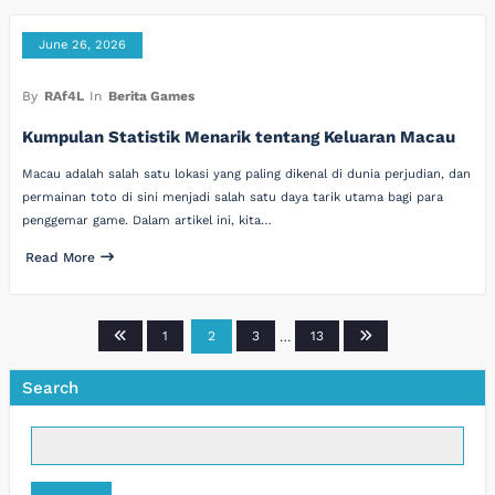
June 26, 2026
By
RAf4L
In
Berita Games
Kumpulan Statistik Menarik tentang Keluaran Macau
Macau adalah salah satu lokasi yang paling dikenal di dunia perjudian, dan
permainan toto di sini menjadi salah satu daya tarik utama bagi para
penggemar game. Dalam artikel ini, kita…
Read More
Posts
1
2
3
…
13
pagination
Search