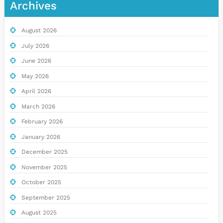
Archives
August 2026
July 2026
June 2026
May 2026
April 2026
March 2026
February 2026
January 2026
December 2025
November 2025
October 2025
September 2025
August 2025