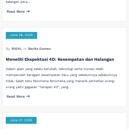
kalangan para…
Read More
June 28, 2026
By
RAf4L
In
Berita Games
Meneliti Ekspektasi 4D: Kesempatan dan Halangan
Dalam alam yang selalu berubah, teknologi serta inovasi telah
memperoleh beragam kesempatan baru yang sebelumnya sebelumnya
tidak. Salah satu fenomena fenomena yang menarik perhatian orang-
orang yaitu gagasan "harapan 4D", yang…
Read More
June 27, 2026