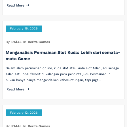
Read More
February 16, 2026
By
RAf4L
In
Berita Games
Menganalisis Permainan Slot Kuda: Lebih dari semata-
mata Game
Dalam alam permainan online, kuda slot atau kuda slot telah jadi sebagai
salah satu opsi favorit di kalangan para pencinta judi. Permainan ini
bukan hanya hanya mengandalkan keberuntungan, tapi juga…
Read More
February 12, 2026
By
RAf4L
In
Berita Games