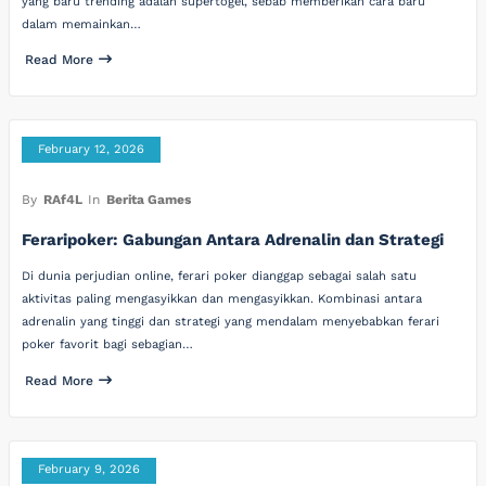
yang baru trending adalah supertogel, sebab memberikan cara baru
dalam memainkan…
Read More
February 12, 2026
By
RAf4L
In
Berita Games
Feraripoker: Gabungan Antara Adrenalin dan Strategi
Di dunia perjudian online, ferari poker dianggap sebagai salah satu
aktivitas paling mengasyikkan dan mengasyikkan. Kombinasi antara
adrenalin yang tinggi dan strategi yang mendalam menyebabkan ferari
poker favorit bagi sebagian…
Read More
February 9, 2026