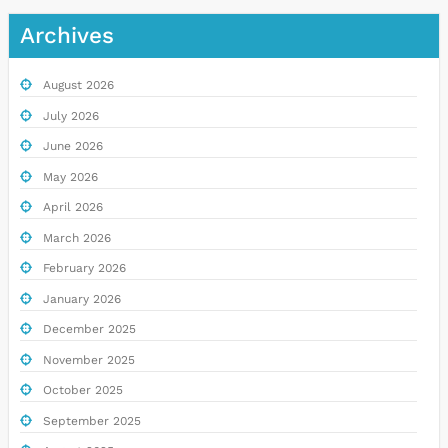
Archives
August 2026
July 2026
June 2026
May 2026
April 2026
March 2026
February 2026
January 2026
December 2025
November 2025
October 2025
September 2025